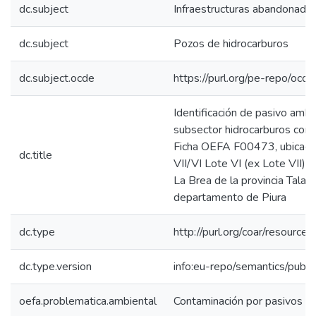
dc.subject
Infraestructuras abandonada
dc.subject
Pozos de hidrocarburos
dc.subject.ocde
https://purl.org/pe-repo/ocd
Identificación de pasivo ambi
subsector hidrocarburos con 
Ficha OEFA F00473, ubicado
dc.title
VII/VI Lote VI (ex Lote VII) e
La Brea de la provincia Talara
departamento de Piura
dc.type
http://purl.org/coar/resource
dc.type.version
info:eu-repo/semantics/publi
oefa.problematica.ambiental
Contaminación por pasivos a