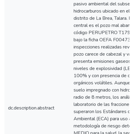
pasivo ambiental del subsect
hidrocarburos ubicado en el L
distrito de La Brea, Talara. E
central es el pozo mal aban
código PERUPETRO T1792, 
bajo la ficha OEFA F00473. 
inspecciones realizadas revel
pozo carece de cabezal y válv
presenta emisiones gaseosas
niveles de explosividad (LEL)
100% y con presencia de c
orgánicos volátiles. Aunque 
suelo impregnado con hidroc
radio de 8 metros, los análisi
laboratorio de las fracciones
dc.description.abstract
superaron los Estándares de
Ambiental (ECA) para uso agr
metodología de riesgo determ
MEDIO para la salud, la segu