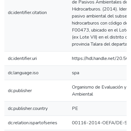
de Pasivos Ambientales del
Hidrocarburos. (2014). Identi
dc.identifier.citation
pasivo ambiental del subsect
hidrocarburos con código de
F00473, ubicado en el Lote V
(ex Lote VII) en el distrito d
provincia Talara del departam
dc.identifier.uri
https://hdl.handle.net/20.
dc.language.iso
spa
Organismo de Evaluación y Fi
dc.publisher
Ambiental
dc.publisher.country
PE
dc.relation.ispartofseries
00116-2014-OEFA/DE-S