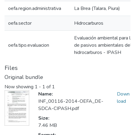
oefa.region.administrativa
La Brea (Talara, Piura)
oefa.sector
Hidrocarburos
Evaluación ambiental para la i
oefa.tipo.evaluacion
de pasivos ambientales del 
hidrocarburos - IPASH
Files
Original bundle
Now showing
1 - 1 of 1
Name:
Down
INF_00116-2014-OEFA_DE-
load
SDCA-CIPASH.pdf
Size:
7.46 MB