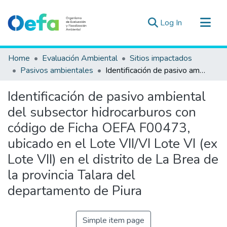
(current)
Log In
Communities & Collections
Home
Evaluación Ambiental
Sitios impactados
All of DSpace
Pasivos ambientales
Identificación de pasivo ambiental del subsector hidrocarburos con código de Ficha OEFA F00473, ubicado en el Lote VII/VI Lote VI (ex Lote VII) en el distrito de La Brea de la provincia Talara del departamento de Piura
Statistics
Identificación de pasivo ambiental
Estad. Externas
del subsector hidrocarburos con
Guias ▾
código de Ficha OEFA F00473,
ubicado en el Lote VII/VI Lote VI (ex
Lote VII) en el distrito de La Brea de
la provincia Talara del
departamento de Piura
Simple item page