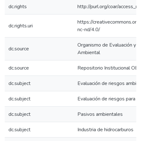
dc.rights
http://purl.org/coar/access_ri
https://creativecommons.org/
dc.rights.uri
nc-nd/4.0/
Organismo de Evaluación y Fi
dc.source
Ambiental
dc.source
Repositorio Institucional OE
dc.subject
Evaluación de riesgos ambie
dc.subject
Evaluación de riesgos para la
dc.subject
Pasivos ambientales
dc.subject
Industria de hidrocarburos