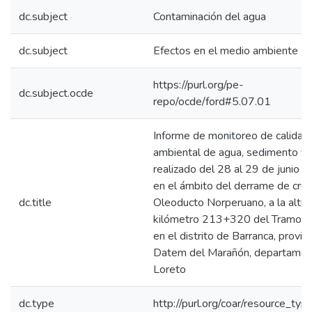
dc.subject
Contaminación del agua
dc.subject
Efectos en el medio ambiente
https://purl.org/pe-
dc.subject.ocde
repo/ocde/ford#5.07.01
Informe de monitoreo de calidad
ambiental de agua, sedimento y 
realizado del 28 al 29 de junio 
en el ámbito del derrame de cru
dc.title
Oleoducto Norperuano, a la altur
kilómetro 213+320 del Tramo I,
en el distrito de Barranca, provin
Datem del Marañón, departamen
Loreto
dc.type
http://purl.org/coar/resource_typ