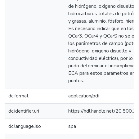
de hidrógeno, oxigeno disuelto,
hidrocarburos totales de petróleo
y grasas, aluminio, fósforo, hierr
Es necesario indicar que en los 
QCar3, OCar4 y QCarS no se eva
los parámetros de campo (potenc
hidrógeno, oxigeno disuelto y
conductividad eléctrica), por lo q
pudo determinar el incumplimient
ECA para estos parámetros en 
puntos.
dc.format
application/pdf
dc.identifier.uri
https://hdl.handle.net/20.500.
dc.language.iso
spa