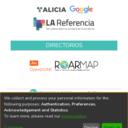
DIRECTORIOS
(511) 204-9900 anexo 7171
We collect and process your personal information for the
biblioteca@oefa.gob.pe
following purposes:
Authentication, Preferences,
Acknowledgement and Statistics
.
To learn more, please read our
privacy policy
.
Customize
Decline
That's ok