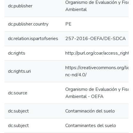
Organismo de Evaluación y Fiscal
dc.publisher
Ambiental
dc.publisher.country
PE
dc.relation.ispartofseries
257-2016-OEFA/DE-SDCA
dc.rights
http://purl.org/coar/access_right/
https://creativecommons.org/lic
dc.rights.uri
nc-nd/4.0/
Organismo de Evaluación y Fiscal
dc.source
Ambiental - OEFA
dc.subject
Contaminación del suelo
dc.subject
Contaminantes del suelo