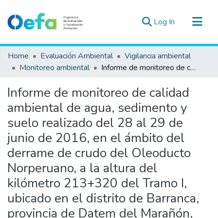
(current)
Log In
Communities & Collections
Home
Evaluación Ambiental
Vigilancia ambiental
All of DSpace
Monitoreo ambiental
Informe de monitoreo de calidad ambiental de agua, sedimento y suelo realizado del 28 al 29 de junio de 2016, en el ámbito del derrame de crudo del Oleoducto Norperuano, a la altura del kilómetro 213+320 del Tramo I, ubicado en el distrito de Barranca, provincia de Datem del Marañón, departamento de Loreto
Statistics
Informe de monitoreo de calidad
Estad. Externas
ambiental de agua, sedimento y
Guias ▾
suelo realizado del 28 al 29 de
junio de 2016, en el ámbito del
derrame de crudo del Oleoducto
Norperuano, a la altura del
kilómetro 213+320 del Tramo I,
ubicado en el distrito de Barranca,
provincia de Datem del Marañón,