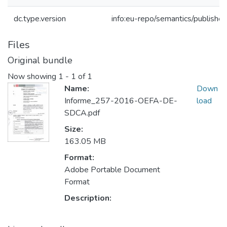
dc.type.version
info:eu-repo/semantics/publishe
Files
Original bundle
Now showing
1 - 1 of 1
Name:
Down
Informe_257-2016-OEFA-DE-
load
SDCA.pdf
Size:
163.05 MB
Format:
Adobe Portable Document
Format
Description: