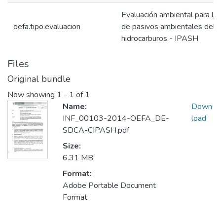
Evaluación ambiental para la i
oefa.tipo.evaluacion
de pasivos ambientales del 
hidrocarburos - IPASH
Files
Original bundle
Now showing
1 - 1 of 1
Name:
Down
INF_00103-2014-OEFA_DE-
load
SDCA-CIPASH.pdf
Size:
6.31 MB
Format:
Adobe Portable Document
Format