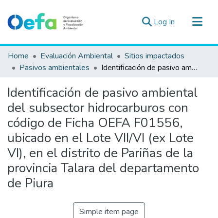
(current)
Log In
Communities & Collections
Home
Evaluación Ambiental
Sitios impactados
All of DSpace
Pasivos ambientales
Identificación de pasivo ambiental del subsector hidrocarburos con código de Ficha OEFA F01556, ubicado en el Lote VII/VI (ex Lote VI), en el distrito de Pariñas de la provincia Talara del departamento de Piura
Statistics
Identificación de pasivo ambiental
Estad. Externas
del subsector hidrocarburos con
Guias ▾
código de Ficha OEFA F01556,
ubicado en el Lote VII/VI (ex Lote
VI), en el distrito de Pariñas de la
provincia Talara del departamento
de Piura
Simple item page