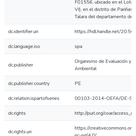
F01556, ubicado en el Lote V
VI), en el distrito de Pariñas 
Talara del departamento de P
dc.identifier.uri
https://hdl.handle.net/20.
dc.language.iso
spa
Organismo de Evaluación y Fi
dc.publisher
Ambiental
dc.publisher.country
PE
dc.relation.ispartofseries
00103-2014-OEFA/DE-S
dc.rights
http://purl.org/coar/access_ri
https://creativecommons.org/
dc.rights.uri
nc-nd/4.0/