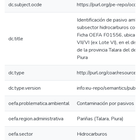
dc.subject.ocde
https://purl.org/pe-repo/ocd
Identificación de pasivo ambi
subsector hidrocarburos con 
Ficha OEFA F01556, ubicado
dc.title
VII/VI (ex Lote VI), en el dist
de la provincia Talara del d
Piura
dc.type
http://purl.org/coar/resource
dc.type.version
info:eu-repo/semantics/publi
oefa.problematica.ambiental
Contaminación por pasivos a
oefa.region.administrativa
Pariñas (Talara, Piura)
oefa.sector
Hidrocarburos