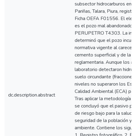
subsector hidrocarburos en el
Pariñas, Talara, Piura, registr
Ficha OEFA F01556. El elem
es el pozo mal abandonado c
PERUPETRO T4303. La inspe
determinó que el pozo incump
normativa vigente al carecer
cemento superficial y de la s
reglamentaria. Aunque los aná
laboratorio detectaron hidroc
suelo circundante (fracciones 
niveles no superaron los Est
Calidad Ambiental (ECA) para
dc.description.abstract
Tras aplicar la metodología d
se concluyó que el pasivo pre
de riesgo bajo para la salud 
seguridad de la población y la
ambiente. Contiene los sigui
1. Registro fotográfico, 2. Fic