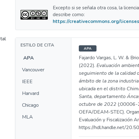
Excepto si se señala otra cosa, la licenci
describe como:
https://creativecommons.org/licenses
tal
ESTILO DE CITA
APA
Fajardo Vargas, L. W. & Bri
APA
(2022).
Evaluación ambient
Vancouver
seguimiento de la calidad d
ámbito de la zona industria
IEEE
ubicada en el distrito Chim
Harvard
Santa, departamento Áncas
octubre de 2022
(;00006-
Chicago
OEFA/DEAM-STEC). Organ
MLA
Evaluación y Fiscalización A
https://hdl.handle.net/20