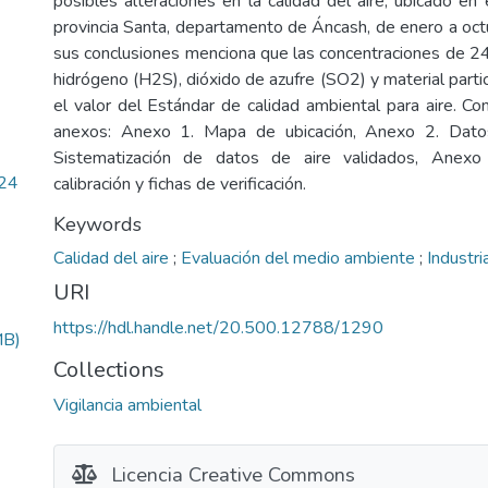
posibles alteraciones en la calidad del aire, ubicado en 
provincia Santa, departamento de Áncash, de enero a oc
sus conclusiones menciona que las concentraciones de 24
hidrógeno (H2S), dióxido de azufre (SO2) y material part
el valor del Estándar de calidad ambiental para aire. Co
anexos: Anexo 1. Mapa de ubicación, Anexo 2. Dato
Sistematización de datos de aire validados, Anexo 
.24
calibración y fichas de verificación.
Keywords
Calidad del aire
;
Evaluación del medio ambiente
;
Industr
URI
https://hdl.handle.net/20.500.12788/1290
MB)
Collections
Vigilancia ambiental
Licencia Creative Commons