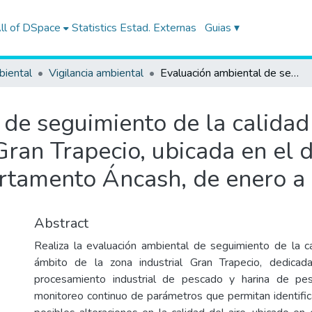
ll of DSpace
Statistics
Estad. Externas
Guias ▾
biental
Vigilancia ambiental
Evaluación ambiental de seguimiento de la calidad del aire en el ámbito de la zona industrial Gran Trapecio, ubicada en el distrito Chimbote, provincia Santa, departamento Áncash, de enero a octubre de 2022
de seguimiento de la calidad 
Gran Trapecio, ubicada en el 
artamento Áncash, de enero a
Abstract
Realiza la evaluación ambiental de seguimiento de la ca
ámbito de la zona industrial Gran Trapecio, dedicad
procesamiento industrial de pescado y harina de pe
monitoreo continuo de parámetros que permitan identificar