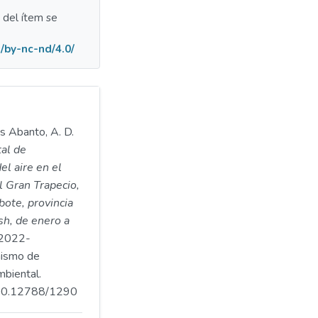
a del ítem se
/by-nc-nd/4.0/
os Abanto, A. D.
al de
el aire en el
l Gran Trapecio,
bote, provincia
h, de enero a
2022-
ismo de
mbiental.
.500.12788/1290