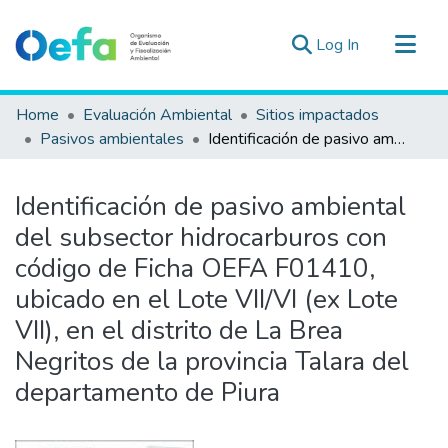
(current)
Log In
Communities & Collections
Home
Evaluación Ambiental
Sitios impactados
All of DSpace
Pasivos ambientales
Identificación de pasivo ambiental del subsector hidrocarburos con código de Ficha OEFA F01410, ubicado en el Lote VII/VI (ex Lote VII), en el distrito de La Brea Negritos de la provincia Talara del departamento de Piura
Statistics
Estad. Externas
Identificación de pasivo ambiental
Guias ▾
del subsector hidrocarburos con
código de Ficha OEFA F01410,
ubicado en el Lote VII/VI (ex Lote
VII), en el distrito de La Brea
Negritos de la provincia Talara del
departamento de Piura