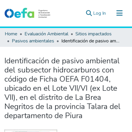
(current)
Log In
Communities & Collections
Home
Evaluación Ambiental
Sitios impactados
All of DSpace
Pasivos ambientales
Identificación de pasivo ambiental del subsector hidrocarburos con código de Ficha OEFA F01404, ubicado en el Lote VII/VI (ex Lote VII), en el distrito de La Brea Negritos de la provincia Talara del departamento de Piura
Statistics
Estad. Externas
Identificación de pasivo ambiental
Guias ▾
del subsector hidrocarburos con
código de Ficha OEFA F01404,
ubicado en el Lote VII/VI (ex Lote
VII), en el distrito de La Brea
Negritos de la provincia Talara del
departamento de Piura