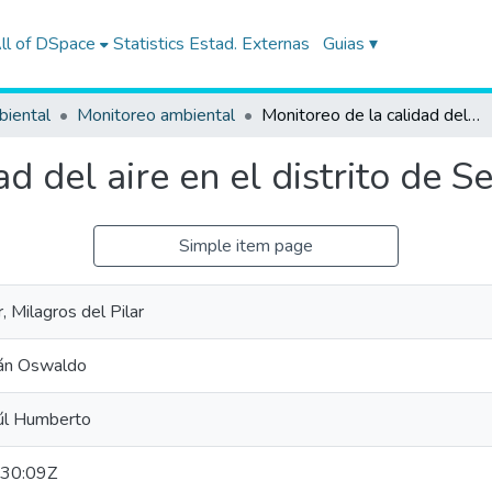
ll of DSpace
Statistics
Estad. Externas
Guias ▾
biental
Monitoreo ambiental
Monitoreo de la calidad del aire en el distrito de Sechura
d del aire en el distrito de S
Simple item page
, Milagros del Pilar
ván Oswaldo
aúl Humberto
30:09Z