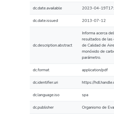
dc.date.available
2023-04-19T17:
dc.date.issued
2013-07-12
Informa acerca de
resultados de las
dc.description.abstract
de Calidad de Air
monóxido de carbo
parámetro.
dc.format
application/pdf
dc.identifier.uri
https://hdl.hand
dc.language.iso
spa
dc.publisher
Organismo de Eval