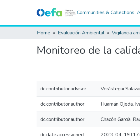
Communities & Collections
A
Home
Evaluación Ambiental
Vigilancia am
Monitoreo de la calida
dc.contributor.advisor
Verástegui Salazar
dc.contributor.author
Huamán Ojeda, I
dc.contributor.author
Chacón García, R
dc.date.accessioned
2023-04-19T17: