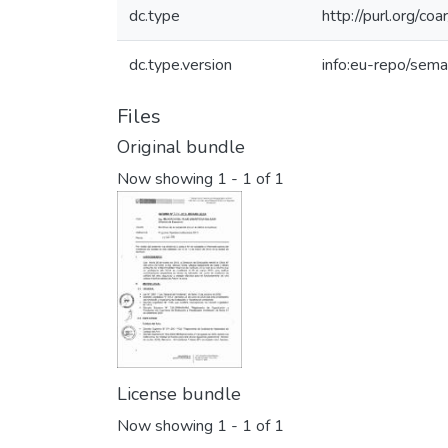
dc.type
http://purl.org/co
dc.type.version
info:eu-repo/sema
Files
Original bundle
Now showing
1 - 1 of 1
License bundle
Now showing
1 - 1 of 1