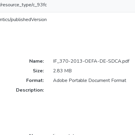
ar/resource_type/c_93fc
ntics/publishedVersion
Name:
IF_370-2013-OEFA-DE-SDCA.pdf
Size:
2.83 MB
Format:
Adobe Portable Document Format
Description: