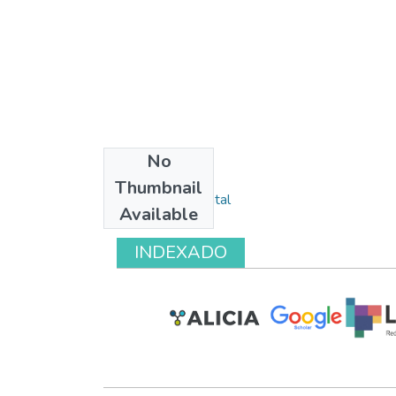
No
Collections
Thumbnail
Monitoreo ambiental
Available
INDEXADO