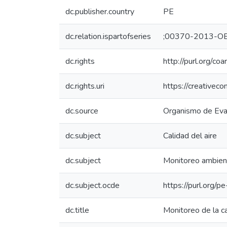
dc.publisher.country
PE
dc.relation.ispartofseries
;00370-2013-O
dc.rights
http://purl.org/co
dc.rights.uri
https://creativec
dc.source
Organismo de Eval
dc.subject
Calidad del aire
dc.subject
Monitoreo ambien
dc.subject.ocde
https://purl.org/
dc.title
Monitoreo de la ca