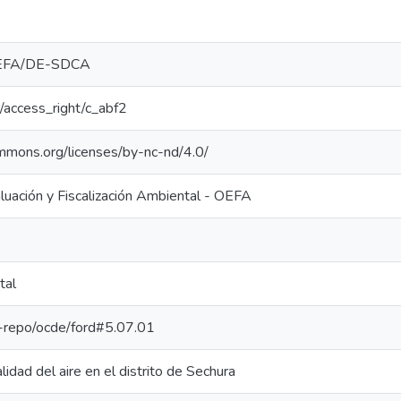
EFA/DE-SDCA
ar/access_right/c_abf2
ommons.org/licenses/by-nc-nd/4.0/
uación y Fiscalización Ambiental - OEFA
tal
pe-repo/ocde/ford#5.07.01
lidad del aire en el distrito de Sechura