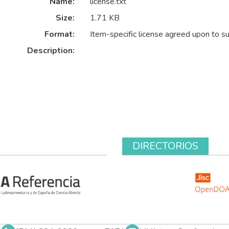
Name:
license.txt
Size:
1.71 KB
Format:
Item-specific license agreed upon to s
Description:
DIRECTORIOS