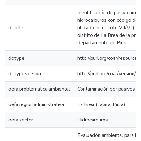
Identificación de pasivo ambi
hidrocarburos con código de
dc.title
ubicado en el Lote VII/VI (ex 
distrito de La Brea de la prov
departamento de Piura
dc.type
http://purl.org/coar/resource
dc.type.version
http://purl.org/coar/versio
oefa.problematica.ambiental
Contaminación por pasivos a
oefa.region.administrativa
La Brea (Talara, Piura)
oefa.sector
Hidrocarburos
Evaluación ambiental para la 