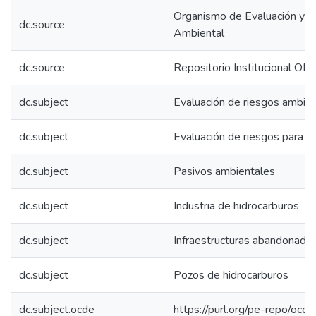
Organismo de Evaluación y Fi
dc.source
Ambiental
dc.source
Repositorio Institucional OE
dc.subject
Evaluación de riesgos ambie
dc.subject
Evaluación de riesgos para la
dc.subject
Pasivos ambientales
dc.subject
Industria de hidrocarburos
dc.subject
Infraestructuras abandonada
dc.subject
Pozos de hidrocarburos
dc.subject.ocde
https://purl.org/pe-repo/ocd