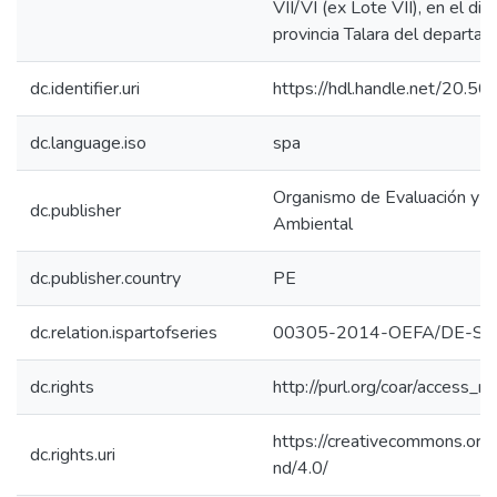
VII/VI (ex Lote VII), en el dis
provincia Talara del departam
dc.identifier.uri
https://hdl.handle.net/20.
dc.language.iso
spa
Organismo de Evaluación y Fi
dc.publisher
Ambiental
dc.publisher.country
PE
dc.relation.ispartofseries
00305-2014-OEFA/DE-S
dc.rights
http://purl.org/coar/access_ri
https://creativecommons.org/
dc.rights.uri
nd/4.0/