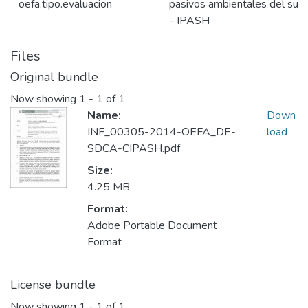
oefa.tipo.evaluacion
pasivos ambientales del subs
- IPASH
Files
Original bundle
Now showing
1 - 1 of 1
Name:
Down
INF_00305-2014-OEFA_DE-
load
SDCA-CIPASH.pdf
Size:
4.25 MB
Format:
Adobe Portable Document
Format
License bundle
Now showing
1 - 1 of 1