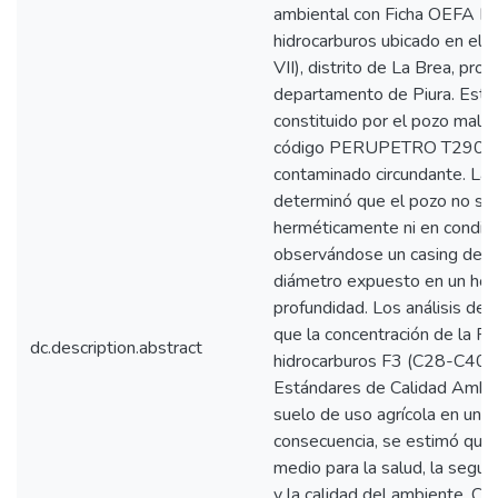
ambiental con Ficha OEFA F
hidrocarburos ubicado en el L
VII), distrito de La Brea, prov
departamento de Piura. Este
constituido por el pozo mal
código PERUPETRO T2903, 
contaminado circundante. La e
determinó que el pozo no se
herméticamente ni en condici
observándose un casing de 8
diámetro expuesto en un hoy
profundidad. Los análisis de 
que la concentración de la Fr
dc.description.abstract
hidrocarburos F3 (C28-C40) 
Estándares de Calidad Ambie
suelo de uso agrícola en un 
consecuencia, se estimó que e
medio para la salud, la segur
y la calidad del ambiente. Co