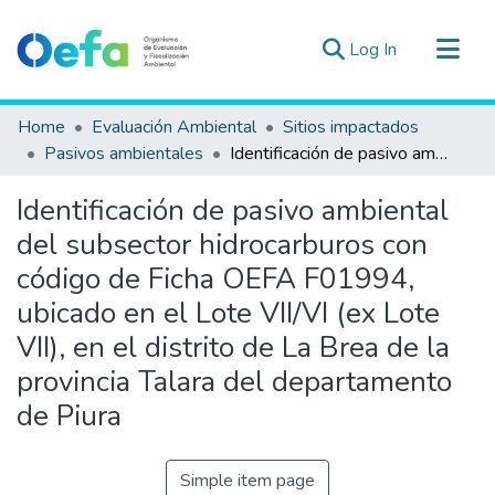
(current)
Log In
Communities & Collections
Home
Evaluación Ambiental
Sitios impactados
All of DSpace
Pasivos ambientales
Identificación de pasivo ambiental del subsector hidrocarburos con código de Ficha OEFA F01994, ubicado en el Lote VII/VI (ex Lote VII), en el distrito de La Brea de la provincia Talara del departamento de Piura
Statistics
Identificación de pasivo ambiental
Estad. Externas
del subsector hidrocarburos con
Guias ▾
código de Ficha OEFA F01994,
ubicado en el Lote VII/VI (ex Lote
VII), en el distrito de La Brea de la
provincia Talara del departamento
de Piura
Simple item page