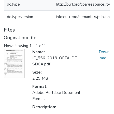
dc.type
http://purl.org/coar/resource_typ
dc.type.version
info:eu-repo/semantics/publishe
Files
Original bundle
Now showing
1 - 1 of 1
Name:
Down
IF_556-2013-OEFA-DE-
load
SDCA.pdf
Size:
2.29 MB
Format:
Adobe Portable Document
Format
Description: