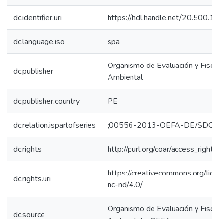
dc.identifier.uri
https://hdl.handle.net/20.500.
dc.language.iso
spa
Organismo de Evaluación y Fiscal
dc.publisher
Ambiental
dc.publisher.country
PE
dc.relation.ispartofseries
;00556-2013-OEFA-DE/SDCA
dc.rights
http://purl.org/coar/access_right/
https://creativecommons.org/lic
dc.rights.uri
nc-nd/4.0/
Organismo de Evaluación y Fiscal
dc.source