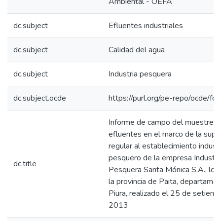
Ambiental - OEFA
dc.subject
Efluentes industriales
dc.subject
Calidad del agua
dc.subject
Industria pesquera
dc.subject.ocde
https://purl.org/pe-repo/ocde/fo
Informe de campo del muestreo
efluentes en el marco de la supe
regular al establecimiento industr
pesquero de la empresa Industri
dc.title
Pesquera Santa Mónica S.A., loca
la provincia de Paita, departame
Piura, realizado el 25 de setiem
2013