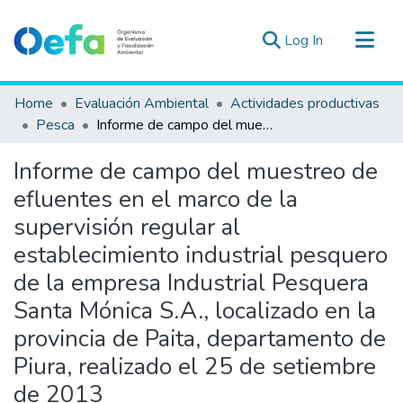
(current)
Log In
Communities & Collections
Home
Evaluación Ambiental
Actividades productivas
All of DSpace
Pesca
Informe de campo del muestreo de efluentes en el marco de la supervisión regular al establecimiento industrial pesquero de la empresa Industrial Pesquera Santa Mónica S.A., localizado en la provincia de Paita, departamento de Piura, realizado el 25 de setiembre de 2013
Statistics
Informe de campo del muestreo de
Estad. Externas
efluentes en el marco de la
Guias ▾
supervisión regular al
establecimiento industrial pesquero
de la empresa Industrial Pesquera
Santa Mónica S.A., localizado en la
provincia de Paita, departamento de
Piura, realizado el 25 de setiembre
de 2013