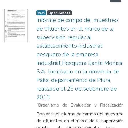
Item
Open Access
Informe de campo del muestreo
de efluentes en el marco de la
supervisión regular al
establecimiento industrial
pesquero de la empresa
Industrial Pesquera Santa Mónica
S.A., localizado en la provincia de
Paita, departamento de Piura,
realizado el 25 de setiembre de
2013
(
Organismo de Evaluación y Fiscalización
Ambiental
,
2013-12-13
)
Pinto Alcarraz,
Presenta el informe de campo del muestreo
Giovanna Miriam
;
León Antúnez, Milena
de efluentes en el marco de la supervisión
Jenny
regular al establecimiento industrial