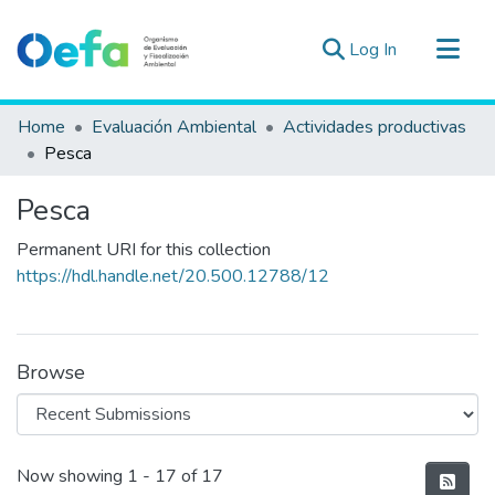
(current)
Log In
Communities & Collections
Home
Evaluación Ambiental
Actividades productivas
All of DSpace
Pesca
Statistics
Pesca
Estad. Externas
Permanent URI for this collection
Guias ▾
https://hdl.handle.net/20.500.12788/12
Browse
Recent Submissions
Now showing
1 - 17 of 17