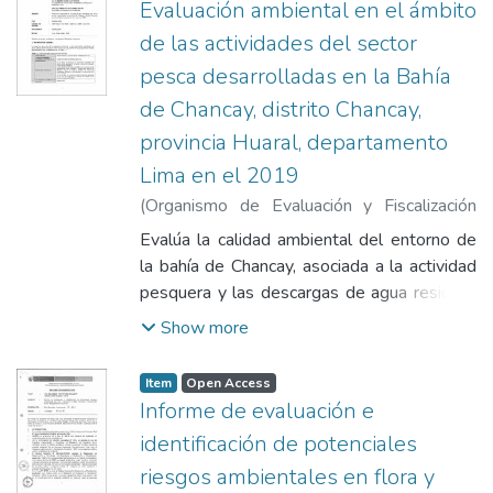
Evaluación ambiental en el ámbito
ácido (4, 77 unidades de pH) fuera del
de las actividades del sector
rango establecido en el Decreto Supremo
pesca desarrolladas en la Bahía
No 010-2008 - PRODUCE.
de Chancay, distrito Chancay,
provincia Huaral, departamento
Lima en el 2019
(
Organismo de Evaluación y Fiscalización
Ambiental
,
2019-10-25
)
Fajardo Vargas,
Evalúa la calidad ambiental del entorno de
Lázaro Walther
;
Gonzales Rossel, Julio
la bahía de Chancay, asociada a la actividad
Andrés
;
Gutiérrez Rojas, Carlos Fernando
;
pesquera y las descargas de agua residual,
García Aragón, Francisco
distrito Chancay, provincia Huaral,
Show more
departamento Lima. En la evaluación
ambiental ejecutada en abril, junio y julio del
Item
Open Access
2019, se determinó que la calidad del agua
Informe de evaluación e
de mar, sedimento e hidrobiología
identificación de potenciales
(comunidad del macrobentos y la estructura
riesgos ambientales en flora y
poblacional de Emerita analoga «muy muy»)