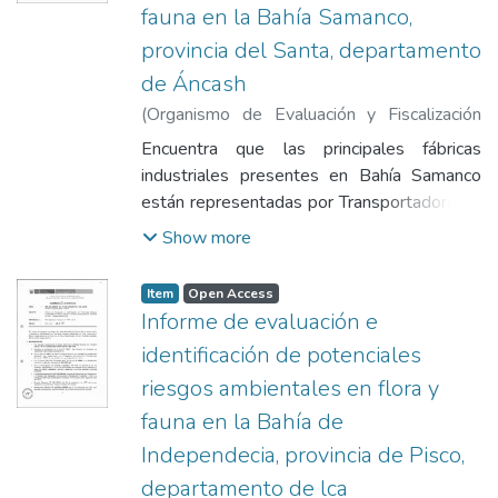
fueron afectadas principalmente por las
fauna en la Bahía Samanco,
aguas residuales domésticas e industrial
provincia del Santa, departamento
(vertimientos no autorizados por la
de Áncash
autoridad competente)
(
Organismo de Evaluación y Fiscalización
Ambiental
,
2013-08-07
)
Olivas Valverde,
Encuentra que las principales fábricas
Javier Alcides
;
Verástegui Salazar, Milagros
industriales presentes en Bahía Samanco
del Pilar
están representadas por Transportadora de
Alimentos (TASA) y Empresa Pesquera
Show more
Diamante que con cuyos efluentes
producen una fuerte contaminación al mar
Item
Open Access
por consecuencia de las toxinas y reducción
Informe de evaluación e
de oxigeno por proliferación bacteriana y
identificación de potenciales
que así mismo afectan a los peces e
riesgos ambientales en flora y
indirectamente a las poblaciones de aves.
La sobre explotación de los recursos
fauna en la Bahía de
hidrobiológicos por consecuencia de la
Independecia, provincia de Pisco,
sobre pesca es un factor importante que se
departamento de lca
basa en el incumplimiento de las normas y