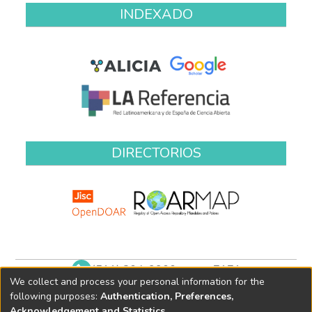
INDEXADO
DIRECTORIOS
(511) 204-9900 anexo 7171
We collect and process your personal information for the
biblioteca@oefa.gob.pe
following purposes:
Authentication, Preferences,
Acknowledgement and Statistics
.