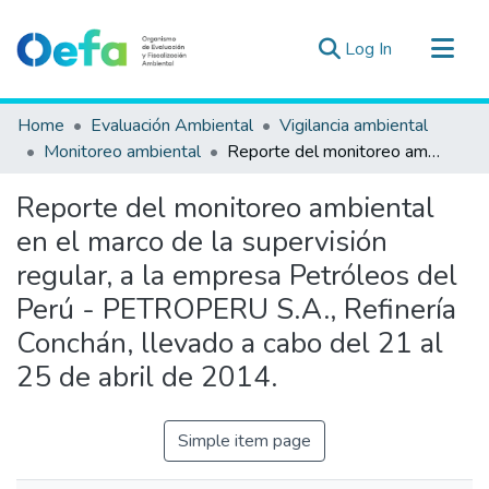
(current)
Log In
Communities & Collections
Home
Evaluación Ambiental
Vigilancia ambiental
All of DSpace
Monitoreo ambiental
Reporte del monitoreo ambiental en el marco de la supervisión regular, a la empresa Petróleos del Perú - PETROPERU S.A., Refinería Conchán, llevado a cabo del 21 al 25 de abril de 2014.
Statistics
Reporte del monitoreo ambiental
Estad. Externas
en el marco de la supervisión
Guias ▾
regular, a la empresa Petróleos del
Perú - PETROPERU S.A., Refinería
Conchán, llevado a cabo del 21 al
25 de abril de 2014.
Simple item page