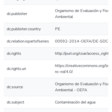
Organismo de Evaluación y Fiscal
dc.publisher
Ambiental
dc.publisher.country
PE
dc.relation.ispartofseries
00592-2014-OEFA/DE-SDCA
dc.rights
http://purl.org/coar/access_right/
https://creativecommons.org/lic
dc.rights.uri
nc-nd/4.0/
Organismo de Evaluación y Fiscal
dc.source
Ambiental - OEFA
dc.subject
Contaminación del agua