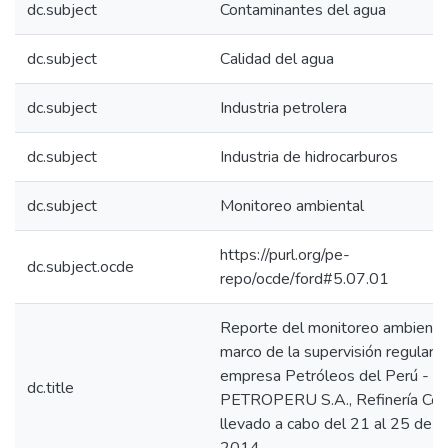
dc.subject
Contaminantes del agua
dc.subject
Calidad del agua
dc.subject
Industria petrolera
dc.subject
Industria de hidrocarburos
dc.subject
Monitoreo ambiental
https://purl.org/pe-
dc.subject.ocde
repo/ocde/ford#5.07.01
Reporte del monitoreo ambiental
marco de la supervisión regular, a
empresa Petróleos del Perú -
dc.title
PETROPERU S.A., Refinería Con
llevado a cabo del 21 al 25 de ab