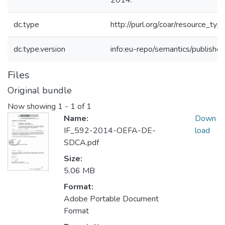
2014.
dc.type
http://purl.org/coar/resource_typ
dc.type.version
info:eu-repo/semantics/publishe
Files
Original bundle
Now showing
1 - 1 of 1
Name:
Down
IF_592-2014-OEFA-DE-
load
SDCA.pdf
Size:
5.06 MB
Format:
Adobe Portable Document
Format