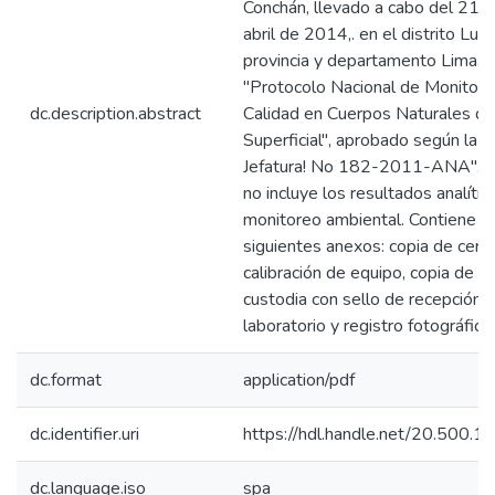
Conchán, llevado a cabo del 21 a
abril de 2014,. en el distrito Lurín
provincia y departamento Lima. Ut
"Protocolo Nacional de Monitore
dc.description.abstract
Calidad en Cuerpos Naturales d
Superficial", aprobado según la 
Jefatura! No 182-2011-ANA". Es
no incluye los resultados analític
monitoreo ambiental. Contiene l
siguientes anexos: copia de certi
calibración de equipo, copia de 
custodia con sello de recepción 
laboratorio y registro fotográfico.
dc.format
application/pdf
dc.identifier.uri
https://hdl.handle.net/20.500.
dc.language.iso
spa