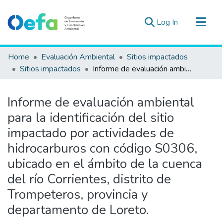
(current)
Log In
Communities & Collections
Home
Evaluación Ambiental
Sitios impactados
All of DSpace
Sitios impactados
Informe de evaluación ambiental para la identificación del sitio impactado por actividades de hidrocarburos con código S0306, ubicado en el ámbito de la cuenca del río Corrientes, distrito de Trompeteros, provincia y departamento de Loreto.
Statistics
Estad. Externas
Informe de evaluación ambiental
Guias ▾
para la identificación del sitio
impactado por actividades de
hidrocarburos con código S0306,
ubicado en el ámbito de la cuenca
del río Corrientes, distrito de
Trompeteros, provincia y
departamento de Loreto.