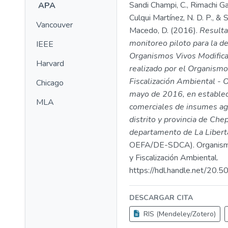
Sandi Champi, C., Rimachi Gam
APA
Culqui Martínez, N. D. P., &
Vancouver
Macedo, D. (2016).
Resulta
monitoreo piloto para la d
IEEE
Organismos Vivos Modific
Harvard
realizado por el Organismo
Fiscalización Ambiental - 
Chicago
mayo de 2016, en estable
MLA
comerciales de insumes agr
distrito y provincia de Che
departamento de La Libert
OEFA/DE-SDCA). Organismo
y Fiscalización Ambiental.
https://hdl.handle.net/20
DESCARGAR CITA
RIS (Mendeley/Zotero)