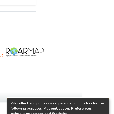
We collect and process your personal information for the
following purposes:
Authentication, Preferences,
Acknowledgement and Statistics
.