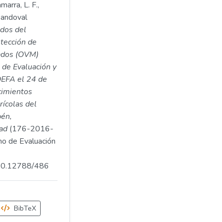
arra, L. F.,
 Sandoval
dos del
etección de
ados (OVM)
 de Evaluación y
OEFA el 24 de
cimientos
ícolas del
pén,
ad
(176-2016-
 de Evaluación
.500.12788/486
BibTeX