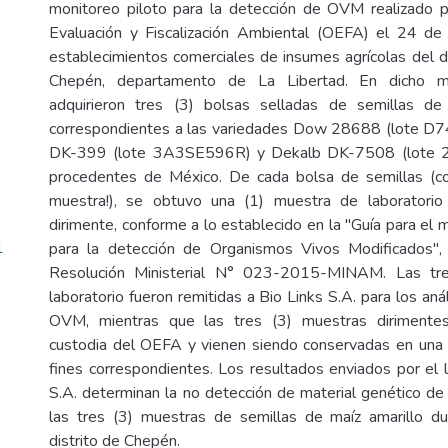
monitoreo piloto para la detección de OVM realizado 
Evaluación y Fiscalización Ambiental (OEFA) el 24 
establecimientos comerciales de insumes agrícolas del di
Chepén, departamento de La Libertad. En dicho mo
adquirieron tres (3) bolsas selladas de semillas de
correspondientes a las variedades Dow 28688 (lote 
DK-399 (lote 3A3SE596R) y Dekalb DK-7508 (lote 
procedentes de México. De cada bolsa de semillas (co
muestra!), se obtuvo una (1) muestra de laboratori
dirimente, conforme a lo establecido en la "Guía para el
1
para la detección de Organismos Vivos Modificados"
Resolución Ministerial N° 023-2015-MINAM. Las tr
laboratorio fueron remitidas a Bio Links S.A. para los aná
OVM, mientras que las tres (3) muestras dirimente
custodia del OEFA y vienen siendo conservadas en una c
fines correspondientes. Los resultados enviados por el l
S.A. determinan la no detección de material genético 
las tres (3) muestras de semillas de maíz amarillo du
distrito de Chepén.