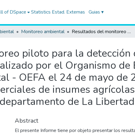
ll of DSpace
Statistics
Estad. Externas
Guias ▾
biental
Monitoreo ambiental
Resultados del monitoreo piloto para la detección de Organismos Vivos Modificados (OVM) realizado por el Organismo de Evaluación y Fiscalización Ambiental - OEFA el 24 de mayo de 2016, en establecimientos comerciales de insumes agrícolas del distrito y provincia de Chepén, departamento de La Libertad
oreo piloto para la detecció
alizado por el Organismo de 
tal - OEFA el 24 de mayo de 
rciales de insumes agrícolas 
 departamento de La Libertad
Abstract
El presente Informe tiene por objeto presentar los resul