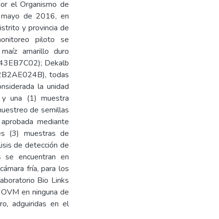
por el Organismo de
de mayo de 2016, en
strito y provincia de
nitoreo piloto se
 maíz amarillo duro
D743EB7C02); Dekalb
2B2AE024B), todas
nsiderada la unidad
o y una (1) muestra
 muestreo de semillas
, aprobada mediante
es (3) muestras de
lisis de detección de
s se encuentran en
ámara fría, para los
aboratorio Bio Links
de OVM en ninguna de
ro, adguiridas en el