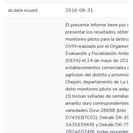
dc.date.issued
2016-08-31
El presente Informe tiene por ob
presentar los resultados obtenid
monitoreo piloto para la detecci
OVM realizado por el Organismo
Evaluación y Fiscalización Ambie
(OEFA) el 24 de mayo de 2016,
establecimientos comerciales d
agrícolas del distrito y provincia 
Chepén, departamento de La Lib
dicho monitoreo piloto se adquiri
(3) bolsas selladas de semillas 
amarillo duro correspondientes a
variedades Dow 28688 (lote
D743EB7C02); Dekalb DK-399 
3A3SE596R) y Dekalb DK-7508
2B2AE024B), todas procedente