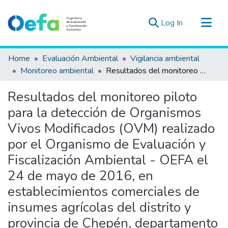
(current)
Log In
Communities & Collections
Home
Evaluación Ambiental
Vigilancia ambiental
All of DSpace
Monitoreo ambiental
Resultados del monitoreo piloto para la detección de Organismos Vivos Modificados (OVM) realizado por el Organismo de Evaluación y Fiscalización Ambiental - OEFA el 24 de mayo de 2016, en establecimientos comerciales de insumes agrícolas del distrito y provincia de Chepén, departamento de La Libertad
Statistics
Resultados del monitoreo piloto
Estad. Externas
para la detección de Organismos
Guias ▾
Vivos Modificados (OVM) realizado
por el Organismo de Evaluación y
Fiscalización Ambiental - OEFA el
24 de mayo de 2016, en
establecimientos comerciales de
insumes agrícolas del distrito y
provincia de Chepén, departamento