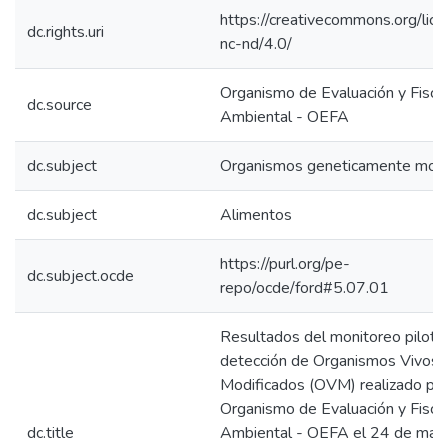
https://creativecommons.org/lic
dc.rights.uri
nc-nd/4.0/
Organismo de Evaluación y Fiscal
dc.source
Ambiental - OEFA
dc.subject
Organismos geneticamente modi
dc.subject
Alimentos
https://purl.org/pe-
dc.subject.ocde
repo/ocde/ford#5.07.01
Resultados del monitoreo piloto 
detección de Organismos Vivos
Modificados (OVM) realizado por
Organismo de Evaluación y Fiscal
dc.title
Ambiental - OEFA el 24 de may