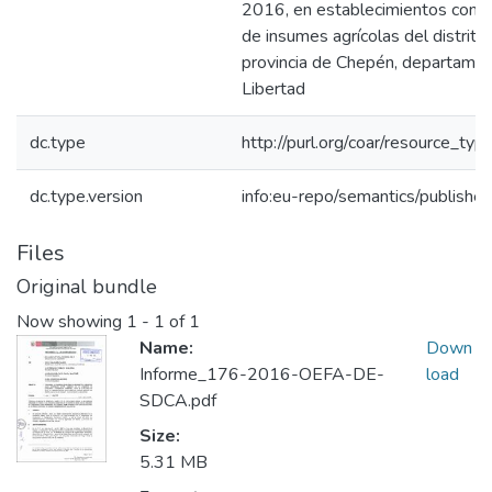
2016, en establecimientos come
de insumes agrícolas del distrito
provincia de Chepén, departame
Libertad
dc.type
http://purl.org/coar/resource_typ
dc.type.version
info:eu-repo/semantics/publishe
Files
Original bundle
Now showing
1 - 1 of 1
Name:
Down
Informe_176-2016-OEFA-DE-
load
SDCA.pdf
Size:
5.31 MB