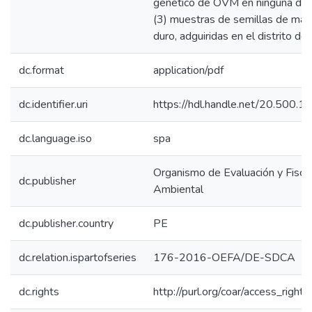
genético de OVM en ninguna de l
(3) muestras de semillas de maíz
duro, adguiridas en el distrito de
dc.format
application/pdf
dc.identifier.uri
https://hdl.handle.net/20.500.
dc.language.iso
spa
Organismo de Evaluación y Fiscal
dc.publisher
Ambiental
dc.publisher.country
PE
dc.relation.ispartofseries
176-2016-OEFA/DE-SDCA
dc.rights
http://purl.org/coar/access_right/