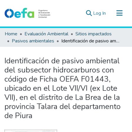
(current)
Log In
Communities & Collections
Home
Evaluación Ambiental
Sitios impactados
All of DSpace
Pasivos ambientales
Identificación de pasivo ambiental del subsector hidrocarburos con código de Ficha OEFA F01443, ubicado en el Lote VII/VI (ex Lote VII), en el distrito de La Brea de la provincia Talara del departamento de Piura
Statistics
Estad. Externas
Identificación de pasivo ambiental
Guias ▾
del subsector hidrocarburos con
código de Ficha OEFA F01443,
ubicado en el Lote VII/VI (ex Lote
VII), en el distrito de La Brea de la
provincia Talara del departamento
de Piura