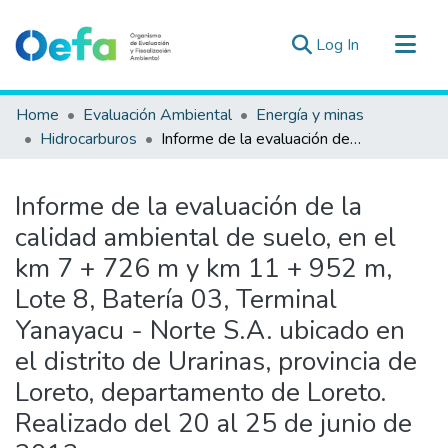
(current)
Log In
Communities & Collections
Home
Evaluación Ambiental
Energía y minas
All of DSpace
Hidrocarburos
Informe de la evaluación de la calidad ambiental de suelo, en el km 7 + 726 m y km 11 + 952 m, Lote 8, Batería 03, Terminal Yanayacu - Norte S.A. ubicado en el distrito de Urarinas, provincia de Loreto, departamento de Loreto. Realizado del 20 al 25 de junio de 2013
Statistics
Estad. Externas
Informe de la evaluación de la
Guias ▾
calidad ambiental de suelo, en el
km 7 + 726 m y km 11 + 952 m,
Lote 8, Batería 03, Terminal
Yanayacu - Norte S.A. ubicado en
el distrito de Urarinas, provincia de
Loreto, departamento de Loreto.
Realizado del 20 al 25 de junio de