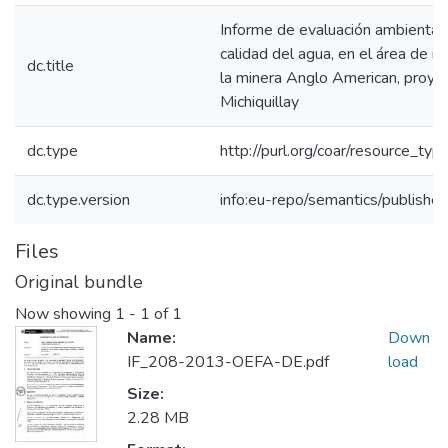
Informe de evaluación ambiental 
calidad del agua, en el área de in
dc.title
la minera Anglo American, proye
Michiquillay
dc.type
http://purl.org/coar/resource_typ
dc.type.version
info:eu-repo/semantics/publishe
Files
Original bundle
Now showing
1 - 1 of 1
Name:
Down
IF_208-2013-OEFA-DE.pdf
load
Size:
2.28 MB