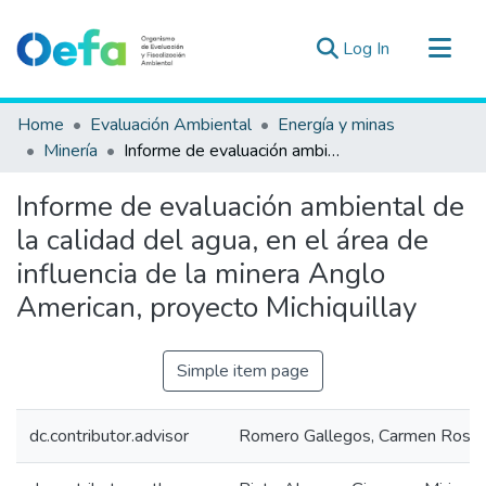
(current)
Log In
Communities & Collections
Home
Evaluación Ambiental
Energía y minas
All of DSpace
Minería
Informe de evaluación ambiental de la calidad del agua, en el área de influencia de la minera Anglo American, proyecto Michiquillay
Statistics
Informe de evaluación ambiental de
Estad. Externas
la calidad del agua, en el área de
Guias ▾
influencia de la minera Anglo
American, proyecto Michiquillay
Simple item page
dc.contributor.advisor
Romero Gallegos, Carmen Rosa