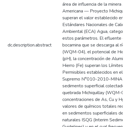
área de influencia de la minera A
Americana — Proyecto Michiquill
superan el valor establecido en l
Estándares Nacionales de Calid
Ambiental (ECA) Agua, categoría
estos parámetros. El efluente de
dc.description.abstract
bocamina que se descarga al río M
(WQM-04), el potencial de Hid
(pH), la concentración de Alumini
Hierro (Fe) superan los Límites
Permisibles establecidos en el 
Supremo N°010-2010-MINAM.
sedimento superficial colectado 
quebrada Michiquillay (WQM-06)
concentraciones de As, Cu y Hg 
valores de químicos totales re
en sedimentos superficiales de 
naturales ISQG (Interim Sedimen
Guidelines) y en el cual frecuen