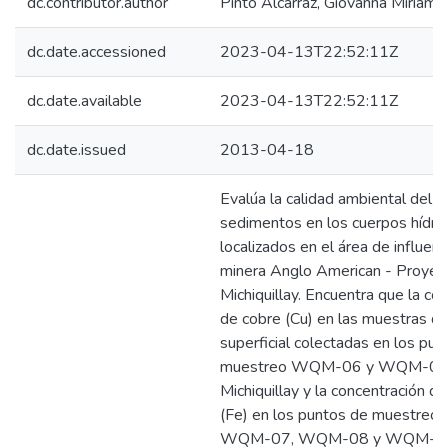
dc.contributor.author
Pinto Alcarraz, Giovanna Miriam
dc.date.accessioned
2023-04-13T22:52:11Z
dc.date.available
2023-04-13T22:52:11Z
dc.date.issued
2013-04-18
Evalúa la calidad ambiental del a
sedimentos en los cuerpos hídri
localizados en el área de influenc
minera Anglo American - Proyec
Michiquillay. Encuentra que la co
de cobre (Cu) en las muestras d
superficial colectadas en los pun
muestreo WQM-06 y WQM-09 d
Michiquillay y la concentración de
(Fe) en los puntos de muestre
WQM-07, WQM-08 y WQM-09,