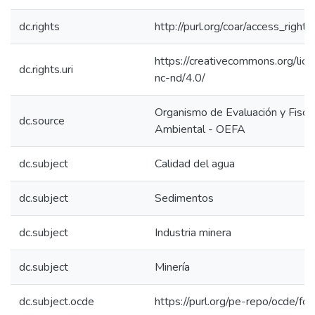
dc.rights
http://purl.org/coar/access_right/
https://creativecommons.org/lic
dc.rights.uri
nc-nd/4.0/
Organismo de Evaluación y Fiscal
dc.source
Ambiental - OEFA
dc.subject
Calidad del agua
dc.subject
Sedimentos
dc.subject
Industria minera
dc.subject
Minería
dc.subject.ocde
https://purl.org/pe-repo/ocde/fo