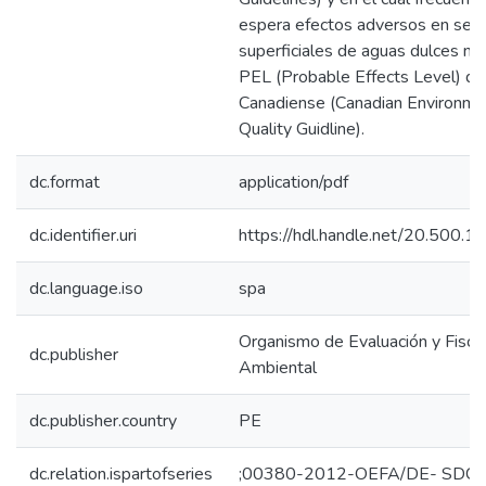
espera efectos adversos en sed
superficiales de aguas dulces na
PEL (Probable Effects Level) de 
Canadiense (Canadian Environme
Quality Guidline).
dc.format
application/pdf
dc.identifier.uri
https://hdl.handle.net/20.500.
dc.language.iso
spa
Organismo de Evaluación y Fiscal
dc.publisher
Ambiental
dc.publisher.country
PE
dc.relation.ispartofseries
;00380-2012-OEFA/DE- SDC