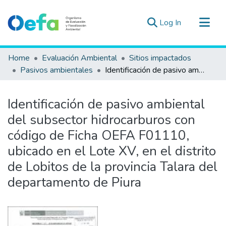
(current)
Log In
Communities & Collections
Home
Evaluación Ambiental
Sitios impactados
All of DSpace
Pasivos ambientales
Identificación de pasivo ambiental del subsector hidrocarburos con código de Ficha OEFA F01110, ubicado en el Lote XV, en el distrito de Lobitos de la provincia Talara del departamento de Piura
Statistics
Estad. Externas
Identificación de pasivo ambiental
Guias ▾
del subsector hidrocarburos con
código de Ficha OEFA F01110,
ubicado en el Lote XV, en el distrito
de Lobitos de la provincia Talara del
departamento de Piura