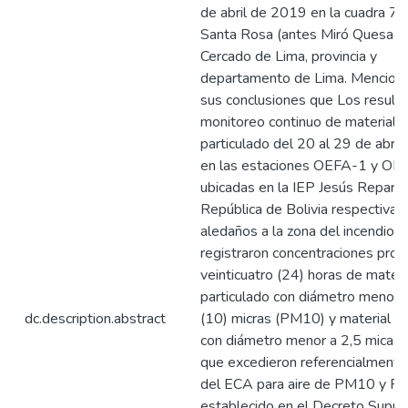
de abril de 2019 en la cuadra 7 d
Santa Rosa (antes Miró Quesada),
Cercado de Lima, provincia y
departamento de Lima. Menciona
sus conclusiones que Los result
monitoreo continuo de material
particulado del 20 al 29 de abri
en las estaciones OEFA-1 y OE
ubicadas en la IEP Jesús Reparad
República de Bolivia respectiva
aledaños a la zona del incendio,
registraron concentraciones pro
veinticuatro (24) horas de materi
particulado con diámetro menor a
dc.description.abstract
(10) micras (PM10) y material pa
con diámetro menor a 2,5 micas
que excedieron referencialmente 
del ECA para aire de PM10 y P
establecido en el Decreto Supre