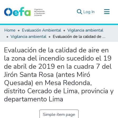
(current)
Log In
Communities & Collections
Home
Evaluación Ambiental
Vigilancia ambiental
All of DSpace
Vigilancia ambiental
Evaluación de la calidad de aire en la zona del incendio sucedido el 19 de abril de 2019 en la cuadra 7 del Jirón Santa Rosa (antes Miró Quesada) en Mesa Redonda, distrito Cercado de Lima, provincia y departamento Lima
Statistics
Evaluación de la calidad de aire en
Estad. Externas
la zona del incendio sucedido el 19
Guias ▾
de abril de 2019 en la cuadra 7 del
Jirón Santa Rosa (antes Miró
Quesada) en Mesa Redonda,
distrito Cercado de Lima, provincia y
departamento Lima
Simple item page