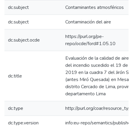
dc.subject
Contaminantes atmosféricos
dc.subject
Contaminación del aire
https://purl.org/pe-
dc.subject.ocde
repo/ocde/ford#1.05.10
Evaluación de la calidad de aire e
del incendio sucedido el 19 de ab
2019 en la cuadra 7 del Jirón Sa
dc.title
(antes Miró Quesada) en Mesa 
distrito Cercado de Lima, provinci
departamento Lima
dc.type
http://purl.org/coar/resource_typ
dc.type.version
info:eu-repo/semantics/publishe