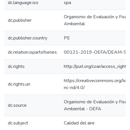
dc.language.iso
spa
Organismo de Evaluación y Fiscal
dc.publisher
Ambiental
dc.publisher.country
PE
dc.relation.ispartofseries
00121-2019-OEFA/DEAM-ST
dc.rights
http://purl.org/coar/access_right/
https://creativecommons.org/lic
dc.rights.uri
nc-nd/4.0/
Organismo de Evaluación y Fiscal
dc.source
Ambiental - OEFA
dc.subject
Calidad del aire