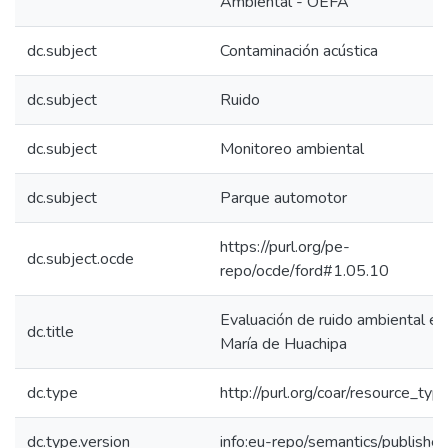
Ambiental - OEFA
dc.subject
Contaminación acústica
dc.subject
Ruido
dc.subject
Monitoreo ambiental
dc.subject
Parque automotor
https://purl.org/pe-
dc.subject.ocde
repo/ocde/ford#1.05.10
Evaluación de ruido ambiental en
dc.title
María de Huachipa
dc.type
http://purl.org/coar/resource_typ
dc.type.version
info:eu-repo/semantics/publishe