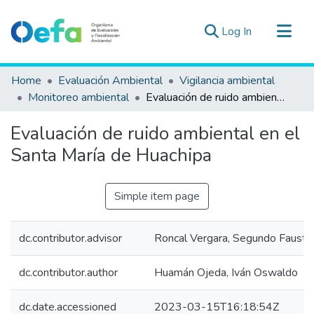
(current)
Log In
Communities & Collections
Home
Evaluación Ambiental
Vigilancia ambiental
All of DSpace
Monitoreo ambiental
Evaluación de ruido ambiental en el Santa María de Huachipa
Statistics
Evaluación de ruido ambiental en el
Estad. Externas
Santa María de Huachipa
Guias ▾
Simple item page
dc.contributor.advisor
Roncal Vergara, Segundo Fausto
dc.contributor.author
Huamán Ojeda, Iván Oswaldo
dc.date.accessioned
2023-03-15T16:18:54Z