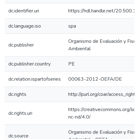
dc.identifier.uri
https://hdl.handle.net/20.500.
dc.language.iso
spa
Organismo de Evaluación y Fiscal
dc.publisher
Ambiental
dc.publisher.country
PE
dc.relation.ispartofseries
00063-2012-OEFA/DE
dc.rights
http://purl.org/coar/access_right/
https://creativecommons.org/lic
dc.rights.uri
nc-nd/4.0/
Organismo de Evaluación y Fiscal
dc.source