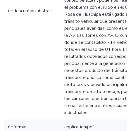
conteo vehicular, podemos interp
el problema con el ruido en el C.
dc.description.abstract
Rosa de Huachipa está ligado al 
tránsito vehicular que presenta e
principales avenidas, como es el
la Av. Las Torres con Av. Circunva
donde se contabilizó 714 vehícu
total en el lapso de 01 hora. Los
resultados obtenidos correspon
principalmente a la generación de
molestos producto del tránsito 
transporte público como combis,
moto taxis y privado principalmen
transporte de alto tonelaje, por
los camiones que transportan ladr
arena, leche entre otros insumes
industriales.
dc.format
application/pdf