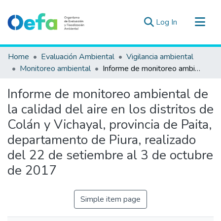
(current)
Log In
Communities & Collections
Home
Evaluación Ambiental
Vigilancia ambiental
All of DSpace
Monitoreo ambiental
Informe de monitoreo ambiental de la calidad del aire en los distritos de Colán y Vichayal, provincia de Paita, departamento de Piura, realizado del 22 de setiembre al 3 de octubre de 2017
Statistics
Informe de monitoreo ambiental de
Estad. Externas
la calidad del aire en los distritos de
Guias ▾
Colán y Vichayal, provincia de Paita,
departamento de Piura, realizado
del 22 de setiembre al 3 de octubre
de 2017
Simple item page