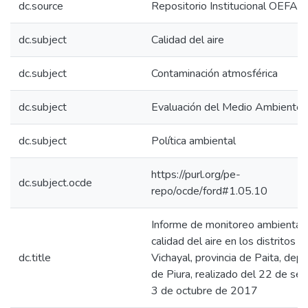
dc.source
Repositorio Institucional OEFA
dc.subject
Calidad del aire
dc.subject
Contaminación atmosférica
dc.subject
Evaluación del Medio Ambiente
dc.subject
Política ambiental
https://purl.org/pe-
dc.subject.ocde
repo/ocde/ford#1.05.10
Informe de monitoreo ambiental 
calidad del aire en los distritos d
dc.title
Vichayal, provincia de Paita, de
de Piura, realizado del 22 de set
3 de octubre de 2017