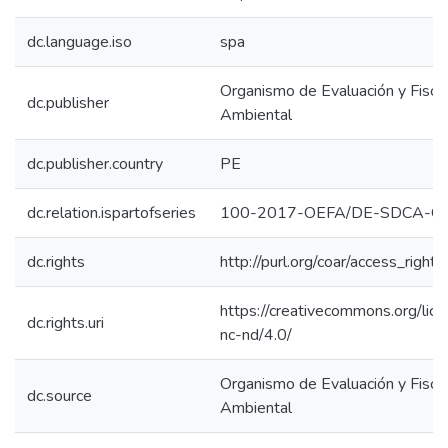
dc.language.iso
spa
Organismo de Evaluación y Fiscal
dc.publisher
Ambiental
dc.publisher.country
PE
dc.relation.ispartofseries
100-2017-OEFA/DE-SDCA-C
dc.rights
http://purl.org/coar/access_right/
https://creativecommons.org/lic
dc.rights.uri
nc-nd/4.0/
Organismo de Evaluación y Fiscal
dc.source
Ambiental