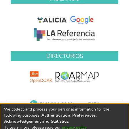
DIRECTORIOS
(511) 204-9900 anexo 7171
We collect and process your personal information for the
biblioteca@oefa.gob.pe
following purposes:
Authentication, Preferences,
Acknowledgement and Statistics
.
To learn more, please read our
privacy policy
.