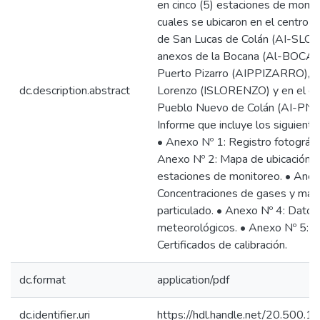
en cinco (5) estaciones de monito
cuales se ubicaron en el centro 
de San Lucas de Colán (AI-SLC
anexos de la Bocana (Al-BOCA
Puerto Pizarro (AIPPIZARRO), Is
dc.description.abstract
Lorenzo (ISLORENZO) y en el dis
Pueblo Nuevo de Colán (AI-PN
Informe que incluye los siguient
• Anexo Nº 1: Registro fotográfic
Anexo Nº 2: Mapa de ubicación d
estaciones de monitoreo. • Anex
Concentraciones de gases y mate
particulado. • Anexo Nº 4: Datos
meteorológicos. • Anexo Nº 5:
Certificados de calibración.
dc.format
application/pdf
dc.identifier.uri
https://hdl.handle.net/20.500.