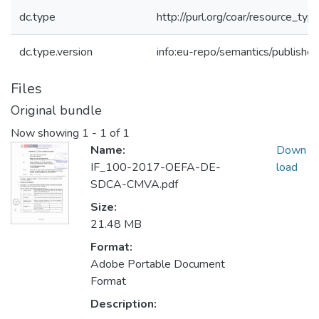
dc.type
http://purl.org/coar/resource_typ
dc.type.version
info:eu-repo/semantics/publishe
Files
Original bundle
Now showing
1 - 1 of 1
Name:
Down
IF_100-2017-OEFA-DE-
load
SDCA-CMVA.pdf
Size:
21.48 MB
Format:
Adobe Portable Document
Format
Description: