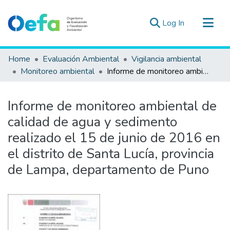
(current)
Log In
Communities & Collections
Home
Evaluación Ambiental
Vigilancia ambiental
All of DSpace
Monitoreo ambiental
Informe de monitoreo ambiental de calidad de agua y sedimento realizado el 15 de junio de 2016 en el distrito de Santa Lucía, provincia de Lampa, departamento de Puno
Statistics
Estad. Externas
Informe de monitoreo ambiental de
Guias ▾
calidad de agua y sedimento
realizado el 15 de junio de 2016 en
el distrito de Santa Lucía, provincia
de Lampa, departamento de Puno