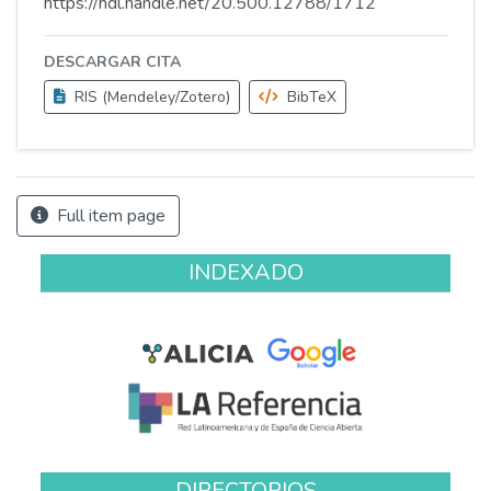
https://hdl.handle.net/20.500.12788/1712
DESCARGAR CITA
RIS (Mendeley/Zotero)
BibTeX
Full item page
INDEXADO
DIRECTORIOS