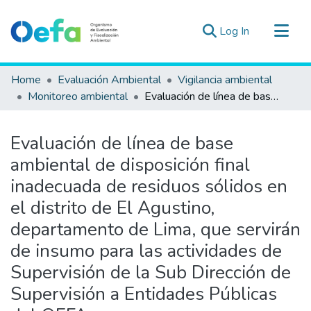
(current)
Log In
Communities & Collections
Home
Evaluación Ambiental
Vigilancia ambiental
All of DSpace
Monitoreo ambiental
Evaluación de línea de base ambiental de disposición final inadecuada de residuos sólidos en el distrito de El Agustino, departamento de Lima, que servirán de insumo para las actividades de Supervisión de la Sub Dirección de Supervisión a Entidades Públicas del OEFA
Statistics
Estad. Externas
Evaluación de línea de base
Guias ▾
ambiental de disposición final
inadecuada de residuos sólidos en
el distrito de El Agustino,
departamento de Lima, que servirán
de insumo para las actividades de
Supervisión de la Sub Dirección de
Supervisión a Entidades Públicas