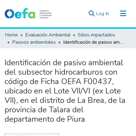
(current)
Log In
Communities & Collections
Home
Evaluación Ambiental
Sitios impactados
All of DSpace
Pasivos ambientales
Identificación de pasivo ambiental del subsector hidrocarburos con código de Ficha OEFA F00437, ubicado en el Lote VII/VI (ex Lote VII), en el distrito de La Brea, de la provincia de Talara del departamento de Piura
Statistics
Estad. Externas
Identificación de pasivo ambiental
Guias ▾
del subsector hidrocarburos con
código de Ficha OEFA F00437,
ubicado en el Lote VII/VI (ex Lote
VII), en el distrito de La Brea, de la
provincia de Talara del
departamento de Piura