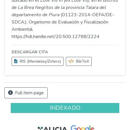
ubicado en el Lote VII/VI (ex Lote VII), en el distrito
de La Brea Negritos de la provincia Talara del
departamento de Piura
(01123-2014-OEFA/DE-
SDCA;). Organismo de Evaluación y Fiscalización
Ambiental.
https://hdl.handle.net/20.500.12788/2224
DESCARGAR CITA
RIS (Mendeley/Zotero)
BibTeX
Full item page
INDEXADO