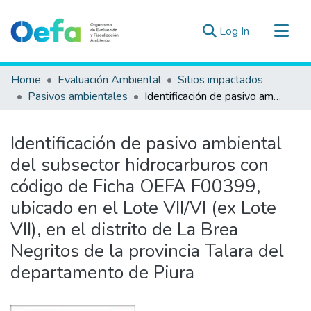
(current)
Log In
Communities & Collections
Home
Evaluación Ambiental
Sitios impactados
All of DSpace
Pasivos ambientales
Identificación de pasivo ambiental del subsector hidrocarburos con código de Ficha OEFA F00399, ubicado en el Lote VII/VI (ex Lote VII), en el distrito de La Brea Negritos de la provincia Talara del departamento de Piura
Statistics
Estad. Externas
Identificación de pasivo ambiental
Guias ▾
del subsector hidrocarburos con
código de Ficha OEFA F00399,
ubicado en el Lote VII/VI (ex Lote
VII), en el distrito de La Brea
Negritos de la provincia Talara del
departamento de Piura