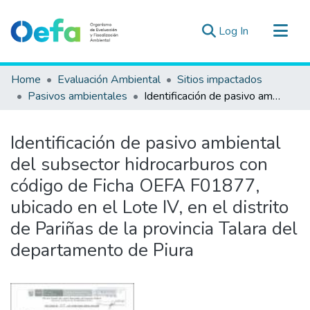
(current)
Log In
Communities & Collections
Home
Evaluación Ambiental
Sitios impactados
All of DSpace
Pasivos ambientales
Identificación de pasivo ambiental del subsector hidrocarburos con código de Ficha OEFA F01877, ubicado en el Lote IV, en el distrito de Pariñas de la provincia Talara del departamento de Piura
Statistics
Estad. Externas
Identificación de pasivo ambiental
Guias ▾
del subsector hidrocarburos con
código de Ficha OEFA F01877,
ubicado en el Lote IV, en el distrito
de Pariñas de la provincia Talara del
departamento de Piura