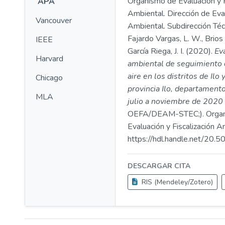
Organismo de Evaluación y F
APA
Ambiental. Dirección de Eva
Vancouver
Ambiental. Subdirección Técn
Fajardo Vargas, L. W., Brios
IEEE
García Riega, J. I. (2020).
Ev
Harvard
ambiental de seguimiento d
aire en los distritos de Ilo
Chicago
provincia Ilo, departamen
MLA
julio a noviembre de 2020
OEFA/DEAM-STEC;). Organ
Evaluación y Fiscalización A
https://hdl.handle.net/20
DESCARGAR CITA
RIS (Mendeley/Zotero)