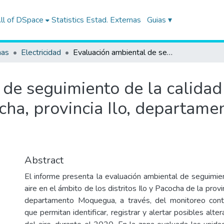
ll of DSpace
Statistics
Estad. Externas
Guias ▾
nas
Electricidad
Evaluación ambiental de seguimiento de la calidad del aire en los distritos de Ilo y Pacocha, provincia Ilo, departamento Moquegua de julio a noviembre de 2020
de seguimiento de la calidad 
cocha, provincia Ilo, departam
Abstract
El informe presenta la evaluación ambiental de seguimien
aire en el ámbito de los distritos Ilo y Pacocha de la provin
departamento Moquegua, a través, del monitoreo con
que permitan identificar, registrar y alertar posibles alte