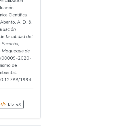
iscalización
luación
ica Científica,
 Abanto, A. D., &
aluación
e la calidad del
 y Pacocha,
to Moquegua de
(00009-2020-
ismo de
mbiental.
.500.12788/1994
BibTeX