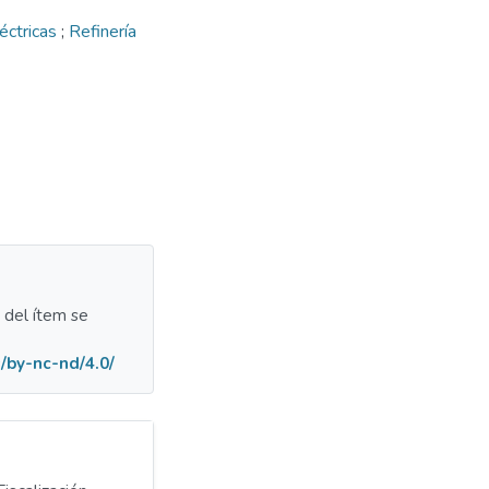
éctricas
;
Refinería
a del ítem se
/by-nc-nd/4.0/