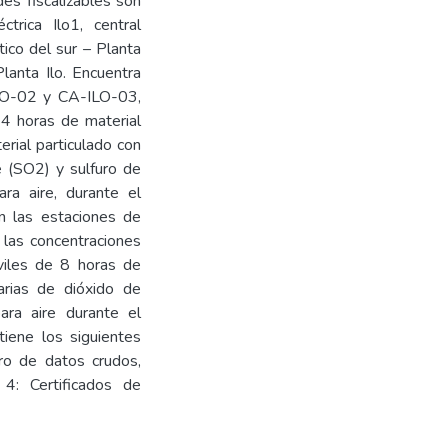
des fiscalizables son
ctrica Ilo1, central
tico del sur – Planta
Planta Ilo. Encuentra
LO-02 y CA-ILO-03,
24 horas de material
rial particulado con
e (SO2) y sulfuro de
ra aire, durante el
n las estaciones de
as concentraciones
viles de 8 horas de
arias de dióxido de
ra aire durante el
iene los siguientes
ro de datos crudos,
4: Certificados de