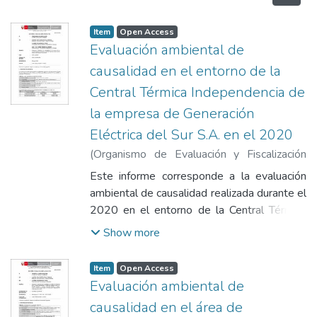
Item
Open Access
Evaluación ambiental de
causalidad en el entorno de la
Central Térmica Independencia de
la empresa de Generación
Eléctrica del Sur S.A. en el 2020
(
Organismo de Evaluación y Fiscalización
Ambiental
,
2020-12-29
)
Organismo de
Este informe corresponde a la evaluación
Evaluación y Fiscalización Ambiental.
ambiental de causalidad realizada durante el
Dirección de Evaluación Ambiental.
2020 en el entorno de la Central Térmica
Subdirección Técnica Científica
;
Fajardo
Independencia de propiedad de la Empresa
Show more
Vargas, Lázaro Walther
;
Chuquisengo Picón,
de Generación Eléctrica del Sur S.A.
Llojan
;
Rueda Gutiérrez, Jadit Estefanny
;
(EGESUR), ubicada en el distrito
Item
Open Access
García Aragón, Francisco
Independencia, provincia Pisco,
Evaluación ambiental de
departamento Ica. De acuerdo con dos
causalidad en el área de
denuncias ambientales registradas en el