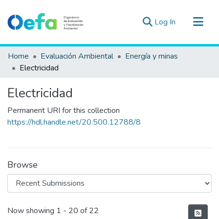
(current)
Log In
Communities & Collections
Home
Evaluación Ambiental
Energía y minas
All of DSpace
Electricidad
Statistics
Electricidad
Estad. Externas
Permanent URI for this collection
Guias ▾
https://hdl.handle.net/20.500.12788/8
Browse
Recent Submissions
Now showing
1 - 20 of 22