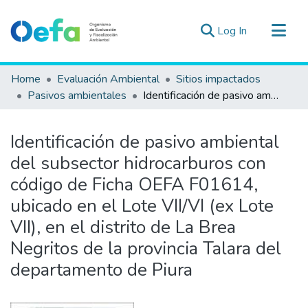
(current)
Log In
Communities & Collections
Home
Evaluación Ambiental
Sitios impactados
All of DSpace
Pasivos ambientales
Identificación de pasivo ambiental del subsector hidrocarburos con código de Ficha OEFA F01614, ubicado en el Lote VII/VI (ex Lote VII), en el distrito de La Brea Negritos de la provincia Talara del departamento de Piura
Statistics
Estad. Externas
Identificación de pasivo ambiental
Guias ▾
del subsector hidrocarburos con
código de Ficha OEFA F01614,
ubicado en el Lote VII/VI (ex Lote
VII), en el distrito de La Brea
Negritos de la provincia Talara del
departamento de Piura