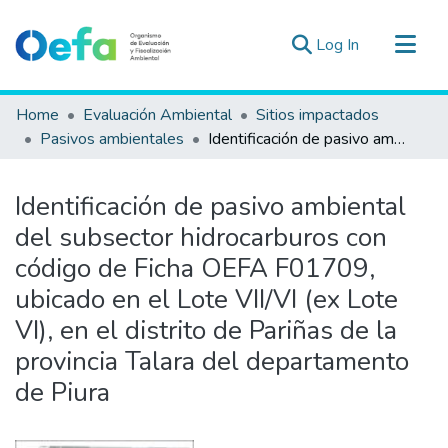
(current)
Log In
Communities & Collections
Home
Evaluación Ambiental
Sitios impactados
All of DSpace
Pasivos ambientales
Identificación de pasivo ambiental del subsector hidrocarburos con código de Ficha OEFA F01709, ubicado en el Lote VII/VI (ex Lote VI), en el distrito de Pariñas de la provincia Talara del departamento de Piura
Statistics
Estad. Externas
Identificación de pasivo ambiental
Guias ▾
del subsector hidrocarburos con
código de Ficha OEFA F01709,
ubicado en el Lote VII/VI (ex Lote
VI), en el distrito de Pariñas de la
provincia Talara del departamento
de Piura