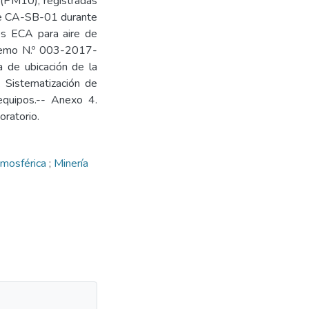
 (PM10), registradas
aire CA-SB-01 durante
los ECA para aire de
remo N.º 003-2017-
 de ubicación de la
 Sistematización de
 equipos.-- Anexo 4.
ratorio.
tmosférica
;
Minería