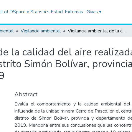
ll of DSpace
Statistics
Estad. Externas
Guias ▾
biental
Vigilancia ambiental
Vigilancia ambiental de la calidad del aire realizada en el centro poblado Paragsha, distrito Simón Bolívar, provincia y departamento Pasco en julio de 2019
e la calidad del aire realizad
trito Simón Bolívar, provinc
9
Abstract
Evalúa el comportamiento y la calidad ambiental del
influencia de la unidad minera Cerro de Pasco, en el cen
distrito de Simón Bolívar, provincia y departamento d
2019. Menciona entre sus conclusiones que las concent