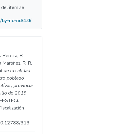
a del ítem se
/by-nc-nd/4.0/
 Pereira, R.,
 Martínez, R. R.
l de la calidad
ntro poblado
lívar, provincia
ulio de 2019
-STEC).
iscalización
.500.12788/313