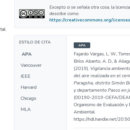
Excepto si se señala otra cosa, la licenci
describe como:
https://creativecommons.org/licenses
tal
ESTILO DE CITA
APA
Fajardo Vargas, L. W., Torres
APA
Bríos Abanto, A. D., & Aliaga
Vancouver
(2019).
Vigilancia ambienta
del aire realizada en el ce
IEEE
Paragsha, distrito Simón Bo
Harvard
y departamento Pasco en j
(00190-2019-OEFA/DEAM
Chicago
Organismo de Evaluación y F
MLA
Ambiental.
https://hdl.handle.net/20