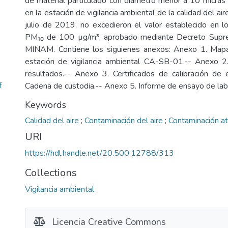
de material particulado con diámetro menor a 10 micras
en la estación de vigilancia ambiental de la calidad del 
julio de 2019, no excedieron el valor establecido en 
PM₁₀ de 100 µg/m³, aprobado mediante Decreto Sup
MINAM. Contiene los siguienes anexos: Anexo 1. Mapa
estación de vigilancia ambiental CA-SB-01.-- Anexo 2.
resultados.-- Anexo 3. Certificados de calibración de
f
Cadena de custodia.-- Anexo 5. Informe de ensayo de labo
Keywords
Calidad del aire
;
Contaminación del aire
;
Contaminación a
URI
https://hdl.handle.net/20.500.12788/313
Collections
Vigilancia ambiental
Licencia Creative Commons