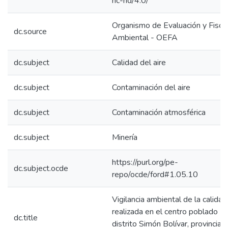
nc-nd/4.0/
Organismo de Evaluación y Fiscal
dc.source
Ambiental - OEFA
dc.subject
Calidad del aire
dc.subject
Contaminación del aire
dc.subject
Contaminación atmosférica
dc.subject
Minería
https://purl.org/pe-
dc.subject.ocde
repo/ocde/ford#1.05.10
Vigilancia ambiental de la calidad
realizada en el centro poblado P
dc.title
distrito Simón Bolívar, provincia y