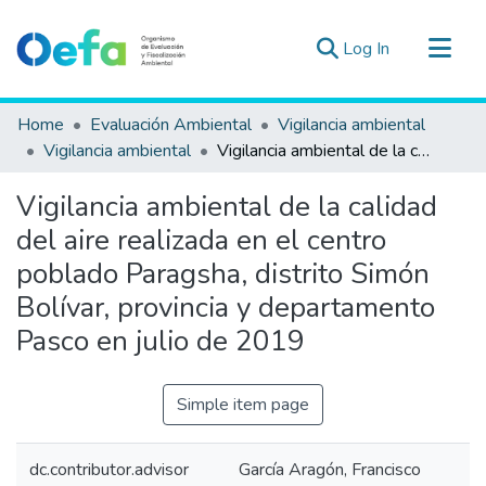
(current)
Log In
Communities & Collections
Home
Evaluación Ambiental
Vigilancia ambiental
All of DSpace
Vigilancia ambiental
Vigilancia ambiental de la calidad del aire realizada en el centro poblado Paragsha, distrito Simón Bolívar, provincia y departamento Pasco en julio de 2019
Statistics
Vigilancia ambiental de la calidad
Estad. Externas
del aire realizada en el centro
Guias ▾
poblado Paragsha, distrito Simón
Bolívar, provincia y departamento
Pasco en julio de 2019
Simple item page
dc.contributor.advisor
García Aragón, Francisco