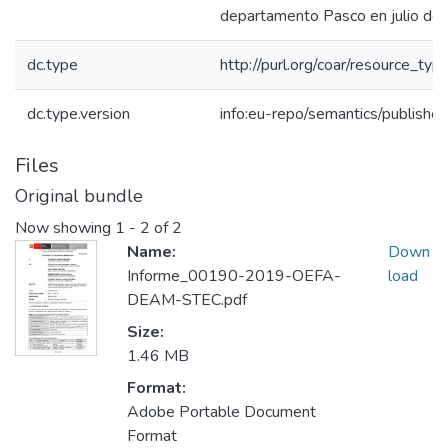
departamento Pasco en julio de
dc.type
http://purl.org/coar/resource_typ
dc.type.version
info:eu-repo/semantics/publishe
Files
Original bundle
Now showing
1 - 2 of 2
Name:
Down
Informe_00190-2019-OEFA-
load
DEAM-STEC.pdf
Size:
1.46 MB
Format:
Adobe Portable Document
Format