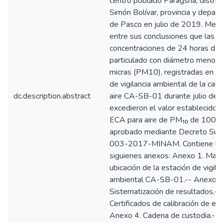
centro poblado Paragsha, distrit
Simón Bolívar, provincia y depar
de Pasco en julio de 2019. Menc
entre sus conclusiones que las
concentraciones de 24 horas de 
particulado con diámetro menor 
micras (PM10), registradas en la
de vigilancia ambiental de la cali
dc.description.abstract
aire CA-SB-01 durante julio de 
excedieron el valor establecido e
ECA para aire de PM₁₀ de 100 µ
aprobado mediante Decreto Sup
003-2017-MINAM. Contiene lo
siguienes anexos: Anexo 1. Map
ubicación de la estación de vigila
ambiental CA-SB-01.-- Anexo 2
Sistematización de resultados.--
Certificados de calibración de eq
Anexo 4. Cadena de custodia.-- 