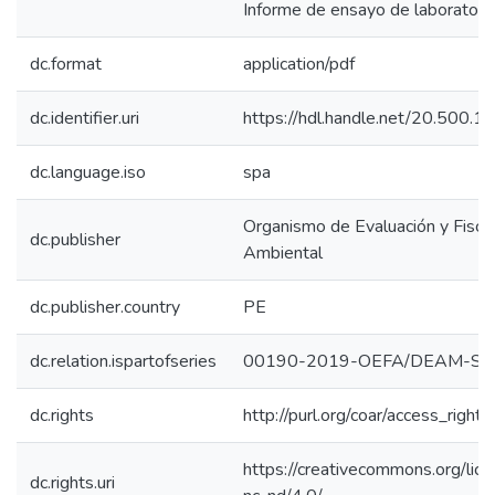
Informe de ensayo de laboratorio
dc.format
application/pdf
dc.identifier.uri
https://hdl.handle.net/20.500.
dc.language.iso
spa
Organismo de Evaluación y Fiscal
dc.publisher
Ambiental
dc.publisher.country
PE
dc.relation.ispartofseries
00190-2019-OEFA/DEAM-ST
dc.rights
http://purl.org/coar/access_right/
https://creativecommons.org/lic
dc.rights.uri