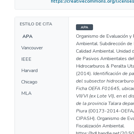
https://creativecommons.org/licenses
ESTILO DE CITA
APA
Organismo de Evaluación y F
APA
Ambiental. Subdirección de 
Vancouver
Calidad Ambiental. Unidad d
de Pasivos Ambientales de
IEEE
Hidrocarburos & Peralta Utan
Harvard
(2014).
Identificación de p
del subsector hidrocarburo
Chicago
Ficha OEFA F01645, ubicad
MLA
VII/VI (ex Lote VI), en el di
de la provincia Talara dep
Piura
(00173-2014-OEFA
CIPASH). Organismo de Eva
Fiscalización Ambiental.
https://hdl.handle.net/20