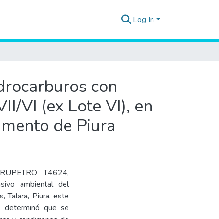
Log In
idrocarburos con
I/VI (ex Lote VI), en
tamento de Piura
 PERUPETRO T4624,
ivo ambiental del
, Talara, Piura, este
se determinó que se