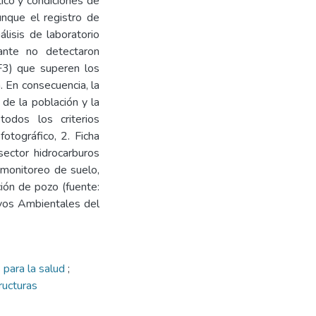
ico y condiciones de
unque el registro de
isis de laboratorio
ante no detectaron
 F3) que superen los
 En consecuencia, la
 de la población y la
odos los criterios
otográfico, 2. Ficha
sector hidrocarburos
 monitoreo de suelo,
ción de pozo (fuente:
ivos Ambientales del
 para la salud
;
ructuras