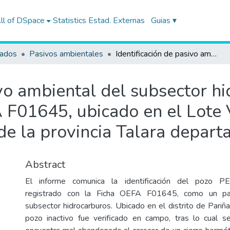
ll of DSpace
Statistics
Estad. Externas
Guias ▾
tados
Pasivos ambientales
Identificación de pasivo ambiental del subsector hidrocarburos con código de Ficha OEFA F01645, ubicado en el Lote VII/VI (ex Lote VI), en el distrito de Pariñas de la provincia Talara departamento de Piura
ivo ambiental del subsector h
F01645, ubicado en el Lote VI
s de la provincia Talara depar
Abstract
El informe comunica la identificación del pozo
registrado con la Ficha OEFA F01645, como un pas
subsector hidrocarburos. Ubicado en el distrito de Pariñas
pozo inactivo fue verificado en campo, tras lo cual 