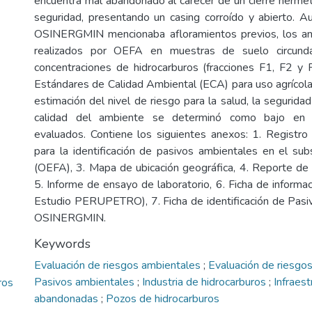
encuentra mal abandonado al carecer de un cierre hermét
seguridad, presentando un casing corroído y abierto. A
OSINERGMIN mencionaba afloramientos previos, los anál
realizados por OEFA en muestras de suelo circund
concentraciones de hidrocarburos (fracciones F1, F2 y
Estándares de Calidad Ambiental (ECA) para uso agrícola.
estimación del nivel de riesgo para la salud, la seguridad
calidad del ambiente se determinó como bajo en t
evaluados. Contiene los siguientes anexos: 1. Registro f
para la identificación de pasivos ambientales en el sub
(OEFA), 3. Mapa de ubicación geográfica, 4. Reporte de
5. Informe de ensayo de laboratorio, 6. Ficha de informa
Estudio PERUPETRO), 7. Ficha de identificación de Pas
OSINERGMIN.
Keywords
Evaluación de riesgos ambientales
;
Evaluación de riesgos
Pasivos ambientales
;
Industria de hidrocarburos
;
Infraest
ros
abandonadas
;
Pozos de hidrocarburos