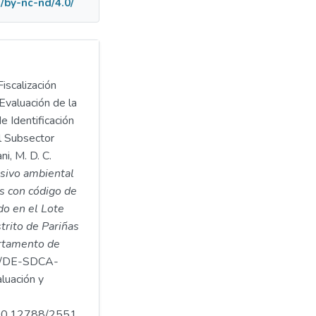
/by-nc-nd/4.0/
iscalización
Evaluación de la
e Identificación
l Subsector
i, M. D. C.
asivo ambiental
s con código de
o en el Lote
strito de Pariñas
artamento de
/DE-SDCA-
luación y
.500.12788/2551