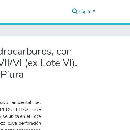
Log In
idrocarburos, con
I/VI (ex Lote VI),
 Piura
asivo ambiental del
o PERUPETRO. Este
 se ubica en el Lote
ozo, cuya perforación