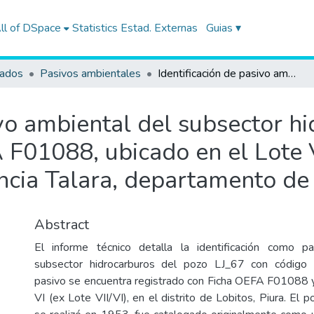
ll of DSpace
Statistics
Estad. Externas
Guias ▾
tados
Pasivos ambientales
Identificación de pasivo ambiental del subsector hidrocarburos, con código de Ficha OEFA F01088, ubicado en el Lote VII/VI (ex Lote VI), distrito Lobitos, provincia Talara, departamento de Piura
ivo ambiental del subsector h
F01088, ubicado en el Lote VI
vincia Talara, departamento de
Abstract
El informe técnico detalla la identificación como p
subsector hidrocarburos del pozo LJ_67 con códig
pasivo se encuentra registrado con Ficha OEFA F01088 y
VI (ex Lote VII/VI), en el distrito de Lobitos, Piura. El p