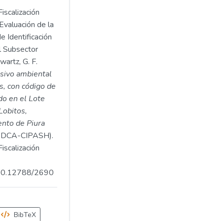
iscalización
Evaluación de la
e Identificación
l Subsector
artz, G. F.
asivo ambiental
s, con código de
o en el Lote
 Lobitos,
ento de Piura
DCA-CIPASH).
iscalización
.500.12788/2690
BibTeX