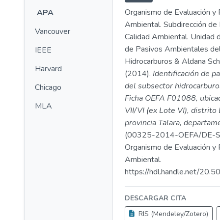
Organismo de Evaluación y F
APA
Ambiental. Subdirección de 
Vancouver
Calidad Ambiental. Unidad d
de Pasivos Ambientales de
IEEE
Hidrocarburos & Aldana Schw
Harvard
(2014).
Identificación de p
del subsector hidrocarburo
Chicago
Ficha OEFA F01088, ubicad
MLA
VII/VI (ex Lote VI), distrito
provincia Talara, departam
(00325-2014-OEFA/DE-S
Organismo de Evaluación y F
Ambiental.
https://hdl.handle.net/20
DESCARGAR CITA
RIS (Mendeley/Zotero)