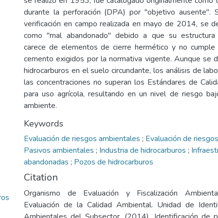
se realizó en 1953, fue catalogado originalmente como
durante la perforación (DPA) por "objetivo ausente". 
verificación en campo realizada en mayo de 2014, se de
como "mal abandonado" debido a que su estructura p
carece de elementos de cierre hermético y no cumple
cemento exigidos por la normativa vigente. Aunque se 
hidrocarburos en el suelo circundante, los análisis de labo
las concentraciones no superan los Estándares de Cali
para uso agrícola, resultando en un nivel de riesgo baj
ambiente.
Keywords
Evaluación de riesgos ambientales
;
Evaluación de riesgos
Pasivos ambientales
;
Industria de hidrocarburos
;
Infraest
abandonadas
;
Pozos de hidrocarburos
Citation
Organismo de Evaluación y Fiscalización Ambienta
ros
Evaluación de la Calidad Ambiental. Unidad de Identi
Ambientales del Subsector. (2014). Identificación de 