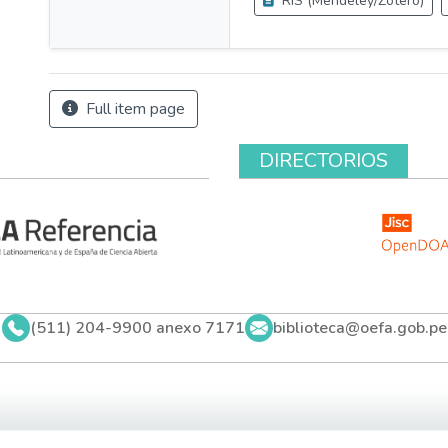
RIS (Mendeley/Zotero)
Full item page
DIRECTORIOS
(511) 204-9900 anexo 7171
biblioteca@oefa.gob.pe