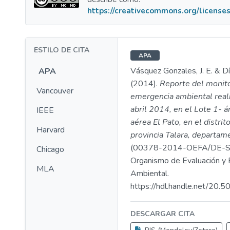
https://creativecommons.org/licenses
ESTILO DE CITA
APA
Vásquez Gonzales, J. E. & Día
APA
(2014).
Reporte del monito
Vancouver
emergencia ambiental real
abril 2014, en el Lote 1- á
IEEE
aérea El Pato, en el distrit
Harvard
provincia Talara, departam
(00378-2014-OEFA/DE-S
Chicago
Organismo de Evaluación y F
MLA
Ambiental.
https://hdl.handle.net/20
DESCARGAR CITA