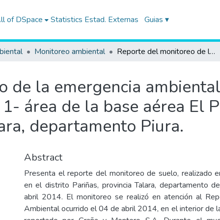
ll of DSpace
Statistics
Estad. Externas
Guias ▾
biental
Monitoreo ambiental
Reporte del monitoreo de la emergencia ambiental realizado el 05 de abril 2014, en el Lote 1- área de la base aérea El Pato, en el distrito Pariñas, provincia Talara, departamento Piura.
o de la emergencia ambiental 
 1- área de la base aérea El Pa
lara, departamento Piura.
Abstract
Presenta el reporte del monitoreo de suelo, realizado e
en el distrito Pariñas, provincia Talara, departamento d
abril 2014. El monitoreo se realizó en atención al Re
Ambiental ocurrido el 04 de abril 2014, en el interior de 