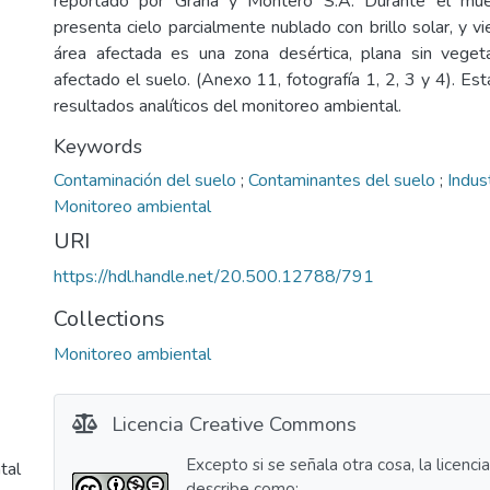
reportado por Graña y Montero S.A. Durante el mu
presenta cielo parcialmente nublado con brillo solar, y 
área afectada es una zona desértica, plana sin veget
afectado el suelo. (Anexo 11, fotografía 1, 2, 3 y 4). Esta
resultados analíticos del monitoreo ambiental.
Keywords
Contaminación del suelo
;
Contaminantes del suelo
;
Indus
Monitoreo ambiental
URI
https://hdl.handle.net/20.500.12788/791
Collections
Monitoreo ambiental
Licencia Creative Commons
Excepto si se señala otra cosa, la licenci
tal
describe como: