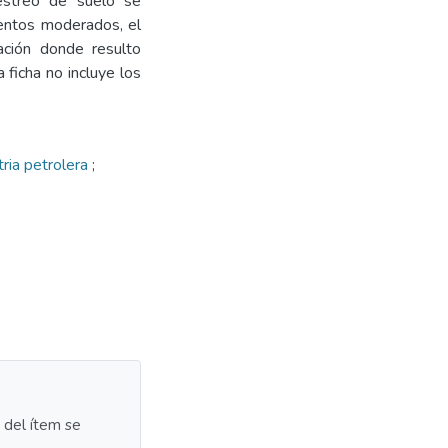
estreo de suelo se
vientos moderados, el
ación donde resulto
 ficha no incluye los
tria petrolera
;
a del ítem se