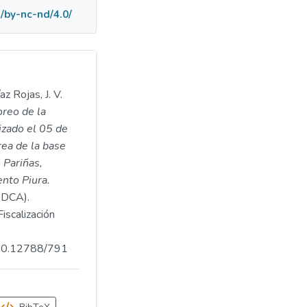
/by-nc-nd/4.0/
z Rojas, J. V.
reo de la
izado el 05 de
rea de la base
o Pariñas,
ento Piura.
DCA).
iscalización
.500.12788/791