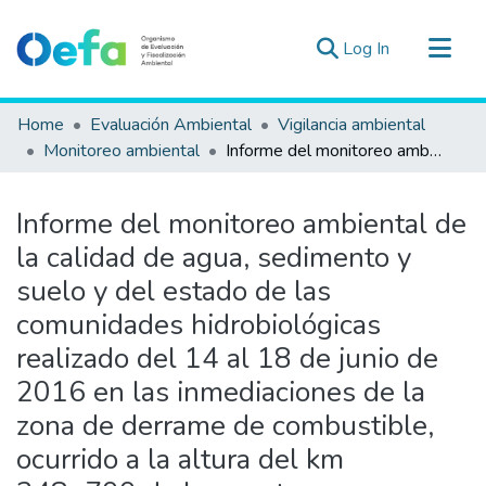
(current)
Log In
Communities & Collections
Home
Evaluación Ambiental
Vigilancia ambiental
All of DSpace
Monitoreo ambiental
Informe del monitoreo ambiental de la calidad de agua, sedimento y suelo y del estado de las comunidades hidrobiológicas realizado del 14 al 18 de junio de 2016 en las inmediaciones de la zona de derrame de combustible, ocurrido a la altura del km 248+700 de la carretera Desaguadero-Moquegua, en el sector Causilluma, centro poblado de Alto Andino Huilachahui, distrito de Huacullani, provincia de Chucuito, departamento de Puno
Statistics
Estad. Externas
Informe del monitoreo ambiental de
Guias ▾
la calidad de agua, sedimento y
suelo y del estado de las
comunidades hidrobiológicas
realizado del 14 al 18 de junio de
2016 en las inmediaciones de la
zona de derrame de combustible,
ocurrido a la altura del km