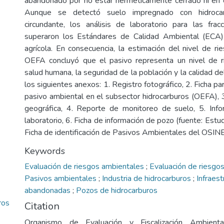
abandonado por no estar herméticamente cerrado ni en 
Aunque se detectó suelo impregnado con hidroca
circundante, los análisis de laboratorio para las fr
superaron los Estándares de Calidad Ambiental (ECA
agrícola. En consecuencia, la estimación del nivel de ri
OEFA concluyó que el pasivo representa un nivel de 
salud humana, la seguridad de la población y la calidad d
los siguientes anexos: 1. Registro fotográfico, 2. Ficha par
pasivo ambiental en el subsector hidrocarburos (OEFA), 
geográfica, 4. Reporte de monitoreo de suelo, 5. In
laboratorio, 6. Ficha de información de pozo (fuente: Es
Ficha de identificación de Pasivos Ambientales del OSI
Keywords
Evaluación de riesgos ambientales
;
Evaluación de riesgos
Pasivos ambientales
;
Industria de hidrocarburos
;
Infraest
abandonadas
;
Pozos de hidrocarburos
ros
Citation
Organismo de Evaluación y Fiscalización Ambienta