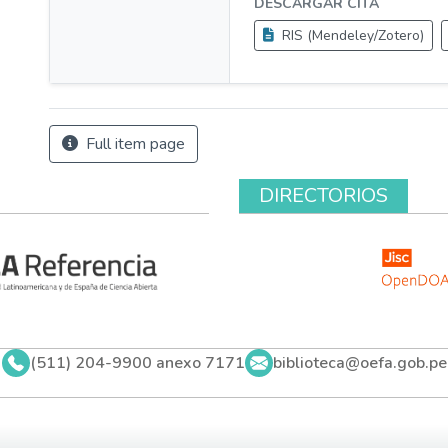
DESCARGAR CITA
RIS (Mendeley/Zotero)
Full item page
DIRECTORIOS
(511) 204-9900 anexo 7171
biblioteca@oefa.gob.pe