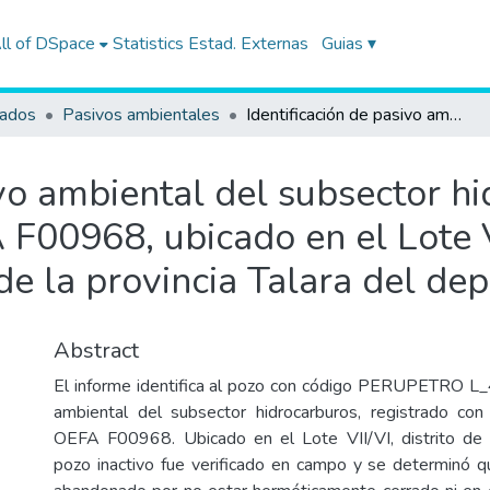
ll of DSpace
Statistics
Estad. Externas
Guias ▾
tados
Pasivos ambientales
Identificación de pasivo ambiental del subsector hidrocarburos, con código de Ficha OEFA F00968, ubicado en el Lote VII/VI (ex Lote VI), en el distrito de Lobitos de la provincia Talara del departamento de Piura
ivo ambiental del subsector h
F00968, ubicado en el Lote VI
s de la provincia Talara del d
Abstract
El informe identifica al pozo con código PERUPETRO L
ambiental del subsector hidrocarburos, registrado con
OEFA F00968. Ubicado en el Lote VII/VI, distrito de L
pozo inactivo fue verificado en campo y se determinó q