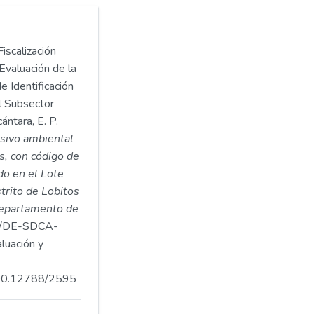
iscalización
Evaluación de la
e Identificación
l Subsector
ntara, E. P.
asivo ambiental
s, con código de
o en el Lote
strito de Lobitos
 departamento de
/DE-SDCA-
luación y
.500.12788/2595