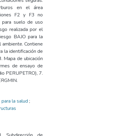
condiciones seguras.
rburos en el área
acciones F2 y F3 no
) para suelo de uso
esgo realizada por el
riesgo BAJO para la
el ambiente. Contiene
a la identificación de
3. Mapa de ubicación
formes de ensayo de
tudio PERUPETRO), 7.
NERGMIN.
 para la salud
;
ructuras
l. Subdirección de