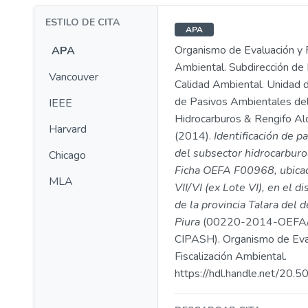
ESTILO DE CITA
APA
Organismo de Evaluación y F
APA
Ambiental. Subdirección de 
Vancouver
Calidad Ambiental. Unidad d
de Pasivos Ambientales de
IEEE
Hidrocarburos & Rengifo Alcá
Harvard
(2014).
Identificación de p
del subsector hidrocarburo
Chicago
Ficha OEFA F00968, ubicad
MLA
VII/VI (ex Lote VI), en el di
de la provincia Talara del
Piura
(00220-2014-OEFA
CIPASH). Organismo de Eva
Fiscalización Ambiental.
https://hdl.handle.net/20