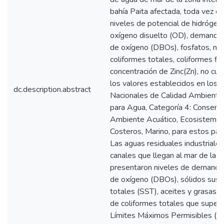
bahía Paita afectada, toda vez qu
niveles de potencial de hidrógen
oxígeno disuelto (OD), demanda 
de oxígeno (DBOs), fosfatos, nitr
coliformes totales, coliformes fe
concentración de Zinc(Zn), no cu
los valores establecidos en los 
dc.description.abstract
Nacionales de Calidad Ambienta
para Agua, Categoría 4: Conserva
Ambiente Acuático, Ecosistemas
Costeros, Marino, para estos par
Las aguas residuales industriales
canales que llegan al mar de la b
presentaron niveles de demanda
de oxígeno (DBOs), sólidos sus
totales (SST), aceites y grasas,
de coliformes totales que supera
Límites Máximos Permisibles (L