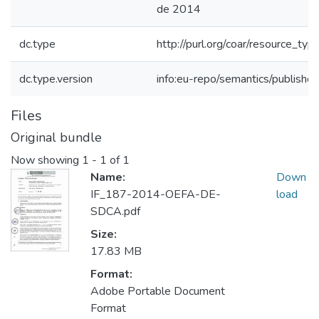
de 2014
dc.type
http://purl.org/coar/resource_typ
dc.type.version
info:eu-repo/semantics/publishe
Files
Original bundle
Now showing
1 - 1 of 1
Name:
Down
IF_187-2014-OEFA-DE-
load
SDCA.pdf
Size:
17.83 MB
Format:
Adobe Portable Document
Format