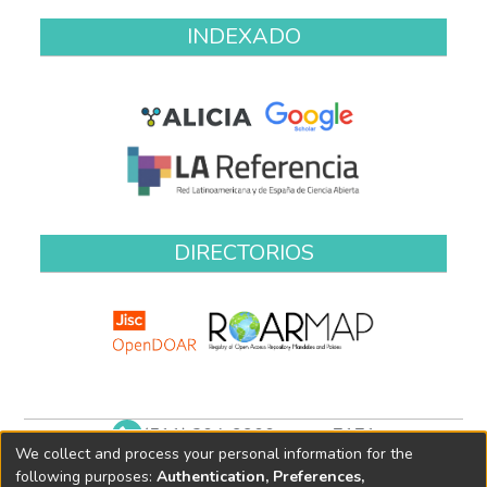
INDEXADO
DIRECTORIOS
(511) 204-9900 anexo 7171
We collect and process your personal information for the
biblioteca@oefa.gob.pe
following purposes:
Authentication, Preferences,