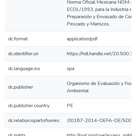
Norma Oficial Mexicana NOM-
ECOL/1993, para la Industria de
Preparación y Envasado de Cons
Pescado y Mariscos.
dc.format
application/pdf
dc.identifier.uri
https://hdl.handle.net/20.500.
dc.language.iso
spa
Organismo de Evaluación y Fiscal
dc.publisher
Ambiental
dc.publisher.country
PE
dc.relation.ispartofseries
;00187-2014-OEFA-DE/SDCA
dc.rights
http://purl.org/coar/access_right/