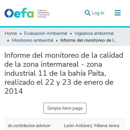
(current)
Log In
Communities & Collections
Home
Evaluación Ambiental
Vigilancia ambiental
All of DSpace
Monitoreo ambiental
Informe del monitoreo de la calidad de la zona intermareal - zona industrial 11 de la bahía Paita, realizado el 22 y 23 de enero de 2014
Statistics
Informe del monitoreo de la calidad
Estad. Externas
de la zona intermareal - zona
Guias ▾
industrial 11 de la bahía Paita,
realizado el 22 y 23 de enero de
2014
Simple item page
dc.contributor.advisor
León Antúnez, Milena Jenny