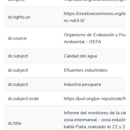
https://creativecommons.org/lic
dc.rights.uri
nc-nd/4.0/
Organismo de Evaluación y Fiscal
dc.source
Ambiental - OEFA
dc.subject
Calidad del agua
dc.subject
Efluentes industriales
dc.subject
Industria pesquera
dc.subject.ocde
https://purl.org/pe-repo/ocde/fo
Informe del monitoreo de la calid
zona intermareal - zona industria
dc.title
bahía Paita, realizado el 22 y 23