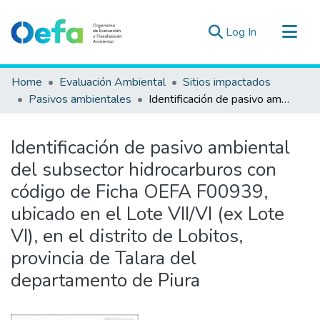
(current)
Log In
Communities & Collections
Home
Evaluación Ambiental
Sitios impactados
All of DSpace
Pasivos ambientales
Identificación de pasivo ambiental del subsector hidrocarburos con código de Ficha OEFA F00939, ubicado en el Lote VII/VI (ex Lote VI), en el distrito de Lobitos, provincia de Talara del departamento de Piura
Statistics
Estad. Externas
Identificación de pasivo ambiental
Guias ▾
del subsector hidrocarburos con
código de Ficha OEFA F00939,
ubicado en el Lote VII/VI (ex Lote
VI), en el distrito de Lobitos,
provincia de Talara del
departamento de Piura