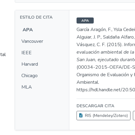
ESTILO DE CITA
APA
García Aragón, F., Ysla Cede
APA
Alguiar, J. P., Saldaña Alfaro
Vancouver
Vásquez, C. F. (2015).
Info
evaluación ambiental de la 
IEEE
tal
San Juan, ejecutado duran
Harvard
(00034-2015-OEFA/DE-S
Organismo de Evaluación y F
Chicago
Ambiental.
MLA
https://hdl.handle.net/20.
DESCARGAR CITA
RIS (Mendeley/Zotero)