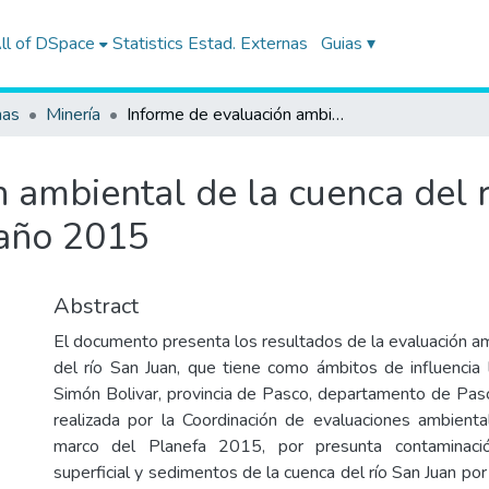
ll of DSpace
Statistics
Estad. Externas
Guias ▾
nas
Minería
Informe de evaluación ambiental de la cuenca del río San Juan, ejecutado durante el año 2015
 ambiental de la cuenca del r
 año 2015
Abstract
El documento presenta los resultados de la evaluación am
del río San Juan, que tiene como ámbitos de influencia l
Simón Bolivar, provincia de Pasco, departamento de Pasc
realizada por la Coordinación de evaluaciones ambienta
marco del Planefa 2015, por presunta contaminaci
superficial y sedimentos de la cuenca del río San Juan por