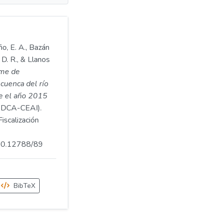
ño, E. A., Bazán
, D. R., & Llanos
rme de
cuenca del río
te el año 2015
DCA-CEAI).
iscalización
500.12788/89
BibTeX