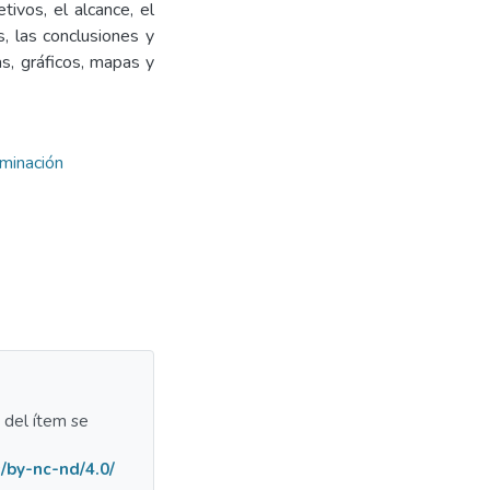
ivos, el alcance, el
s, las conclusiones y
as, gráficos, mapas y
minación
a del ítem se
/by-nc-nd/4.0/