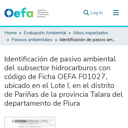
(current)
Log In
Communities & Collections
Home
Evaluación Ambiental
Sitios impactados
All of DSpace
Pasivos ambientales
Identificación de pasivo ambiental del subsector hidrocarburos con código de Ficha OEFA F01027, ubicado en el Lote I, en el distrito de Pariñas de la provincia Talara del departamento de Piura
Statistics
Estad. Externas
Identificación de pasivo ambiental
Guias ▾
del subsector hidrocarburos con
código de Ficha OEFA F01027,
ubicado en el Lote I, en el distrito
de Pariñas de la provincia Talara del
departamento de Piura