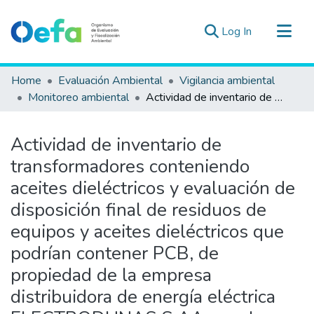
(current)
Log In
Communities & Collections
Home
Evaluación Ambiental
Vigilancia ambiental
All of DSpace
Monitoreo ambiental
Actividad de inventario de transformadores conteniendo aceites dieléctricos y evaluación de disposición final de residuos de equipos y aceites dieléctricos que podrían contener PCB, de propiedad de la empresa distribuidora de energía eléctrica ELECTRODUNAS S.AA, en el departamento de lca.
Statistics
Estad. Externas
Actividad de inventario de
Guias ▾
transformadores conteniendo
aceites dieléctricos y evaluación de
disposición final de residuos de
equipos y aceites dieléctricos que
podrían contener PCB, de
propiedad de la empresa
distribuidora de energía eléctrica