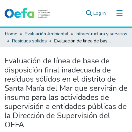
(current)
Log In
Communities & Collections
Home
Evaluación Ambiental
Infraestructura y servicios
All of DSpace
Residuos sólidos
Evaluación de línea de base de disposición final inadecuada de residuos sólidos en el distrito de Santa María del Mar que servirán de insumo para las actividades de supervisión a entidades públicas de la Dirección de Supervisión del OEFA
Statistics
Estad. Externas
Evaluación de línea de base de
Guias ▾
disposición final inadecuada de
residuos sólidos en el distrito de
Santa María del Mar que servirán de
insumo para las actividades de
supervisión a entidades públicas de
la Dirección de Supervisión del
OEFA