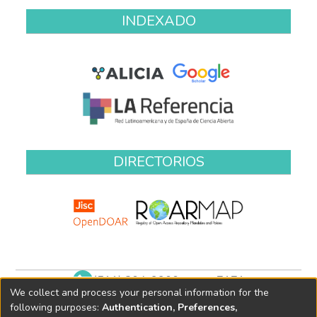
INDEXADO
DIRECTORIOS
(511) 204-9900 anexo 7171
We collect and process your personal information for the
biblioteca@oefa.gob.pe
following purposes:
Authentication, Preferences,