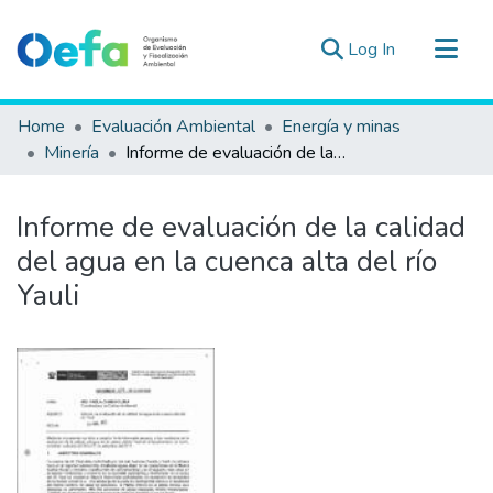
(current)
Log In
Communities & Collections
Home
Evaluación Ambiental
Energía y minas
All of DSpace
Minería
Informe de evaluación de la calidad del agua en la cuenca alta del río Yauli
Statistics
Estad. Externas
Informe de evaluación de la calidad
Guias ▾
del agua en la cuenca alta del río
Yauli