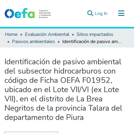
(current)
Log In
Communities & Collections
Home
Evaluación Ambiental
Sitios impactados
All of DSpace
Pasivos ambientales
Identificación de pasivo ambiental del subsector hidrocarburos con código de Ficha OEFA F01952, ubicado en el Lote VII/VI (ex Lote VII), en el distrito de La Brea Negritos de la provincia Talara del departamento de Piura
Statistics
Estad. Externas
Identificación de pasivo ambiental
Guias ▾
del subsector hidrocarburos con
código de Ficha OEFA F01952,
ubicado en el Lote VII/VI (ex Lote
VII), en el distrito de La Brea
Negritos de la provincia Talara del
departamento de Piura