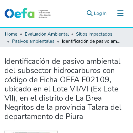
(current)
Log In
Communities & Collections
Home
Evaluación Ambiental
Sitios impactados
All of DSpace
Pasivos ambientales
Identificación de pasivo ambiental del subsector hidrocarburos con código de Ficha OEFA F02109, ubicado en el Lote VII/VI (Ex Lote VII), en el distrito de La Brea Negritos de la provincia Talara del departamento de Piura
Statistics
Estad. Externas
Identificación de pasivo ambiental
Guias ▾
del subsector hidrocarburos con
código de Ficha OEFA F02109,
ubicado en el Lote VII/VI (Ex Lote
VII), en el distrito de La Brea
Negritos de la provincia Talara del
departamento de Piura