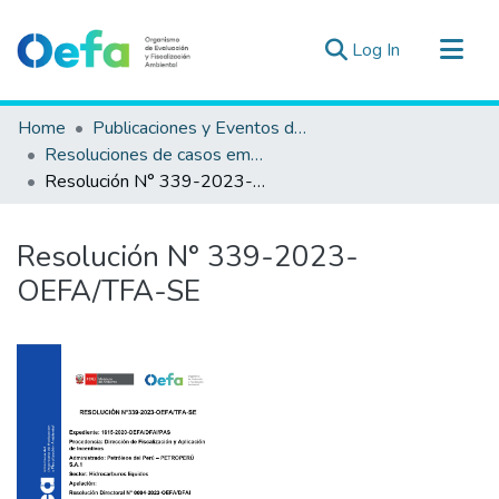
(current)
Log In
Communities & Collections
Home
Publicaciones y Eventos del OEFA
All of DSpace
Resoluciones de casos emblemáticos en el TFA
Resolución N° 339-2023-OEFA/TFA-SE
Statistics
Estad. Externas
Resolución N° 339-2023-
Guias ▾
OEFA/TFA-SE