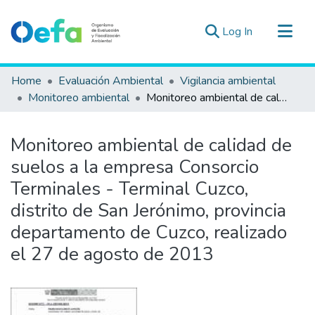
(current)
Log In
Communities & Collections
Home
Evaluación Ambiental
Vigilancia ambiental
All of DSpace
Monitoreo ambiental
Monitoreo ambiental de calidad de suelos a la empresa Consorcio Terminales - Terminal Cuzco, distrito de San Jerónimo, provincia departamento de Cuzco, realizado el 27 de agosto de 2013
Statistics
Estad. Externas
Monitoreo ambiental de calidad de
Guias ▾
suelos a la empresa Consorcio
Terminales - Terminal Cuzco,
distrito de San Jerónimo, provincia
departamento de Cuzco, realizado
el 27 de agosto de 2013