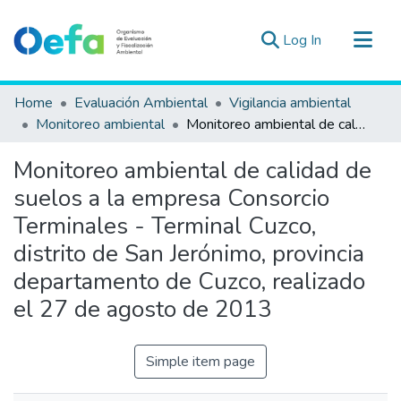
(current)
Log In
Communities & Collections
Home
Evaluación Ambiental
Vigilancia ambiental
All of DSpace
Monitoreo ambiental
Monitoreo ambiental de calidad de suelos a la empresa Consorcio Terminales - Terminal Cuzco, distrito de San Jerónimo, provincia departamento de Cuzco, realizado el 27 de agosto de 2013
Statistics
Monitoreo ambiental de calidad de
Estad. Externas
suelos a la empresa Consorcio
Guias ▾
Terminales - Terminal Cuzco,
distrito de San Jerónimo, provincia
departamento de Cuzco, realizado
el 27 de agosto de 2013
Simple item page