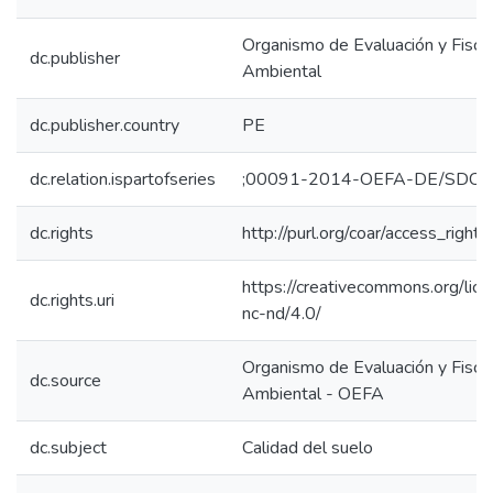
Organismo de Evaluación y Fiscal
dc.publisher
Ambiental
dc.publisher.country
PE
dc.relation.ispartofseries
;00091-2014-OEFA-DE/SDCA
dc.rights
http://purl.org/coar/access_right/
https://creativecommons.org/lic
dc.rights.uri
nc-nd/4.0/
Organismo de Evaluación y Fiscal
dc.source
Ambiental - OEFA
dc.subject
Calidad del suelo