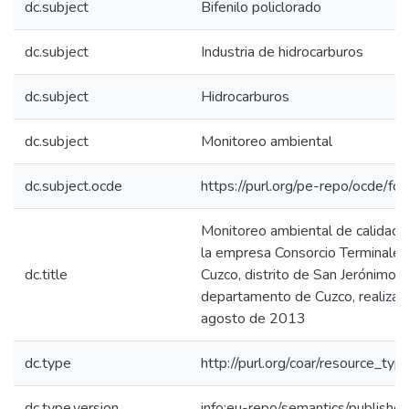
dc.subject
Bifenilo policlorado
dc.subject
Industria de hidrocarburos
dc.subject
Hidrocarburos
dc.subject
Monitoreo ambiental
dc.subject.ocde
https://purl.org/pe-repo/ocde/fo
Monitoreo ambiental de calidad 
la empresa Consorcio Terminales
dc.title
Cuzco, distrito de San Jerónimo, p
departamento de Cuzco, realizad
agosto de 2013
dc.type
http://purl.org/coar/resource_typ
dc.type.version
info:eu-repo/semantics/publishe