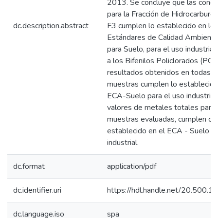
2013. Se concluye que las conce
para la Fracción de Hidrocarburos
dc.description.abstract
F3 cumplen lo establecido en lo
Estándares de Calidad Ambienta
para Suelo, para el uso industrial
a los Bifenilos Policlorados (PCB
resultados obtenidos en todas l
muestras cumplen lo establecido
ECA-Suelo para el uso industrial
valores de metales totales para 
muestras evaluadas, cumplen con
establecido en el ECA - Suelo pa
industrial.
dc.format
application/pdf
dc.identifier.uri
https://hdl.handle.net/20.500.
dc.language.iso
spa