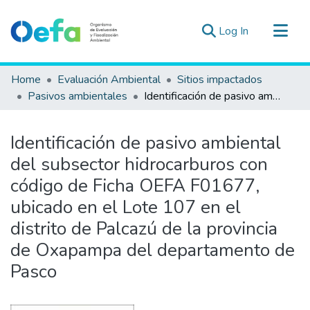
(current)
Log In
Communities & Collections
Home
Evaluación Ambiental
Sitios impactados
All of DSpace
Pasivos ambientales
Identificación de pasivo ambiental del subsector hidrocarburos con código de Ficha OEFA F01677, ubicado en el Lote 107 en el distrito de Palcazú de la provincia de Oxapampa del departamento de Pasco
Statistics
Estad. Externas
Identificación de pasivo ambiental
Guias ▾
del subsector hidrocarburos con
código de Ficha OEFA F01677,
ubicado en el Lote 107 en el
distrito de Palcazú de la provincia
de Oxapampa del departamento de
Pasco